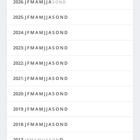
2026
J
F
M
A
M
J
J
A
:
S
O
N
D
2025
J
F
M
A
M
J
J
A
S
O
N
D
:
2024
J
F
M
A
M
J
J
A
S
O
N
D
:
2023
J
F
M
A
M
J
J
A
S
O
N
D
:
2022
J
F
M
A
M
J
J
A
S
O
N
D
:
2021
J
F
M
A
M
J
J
A
S
O
N
D
:
2020
J
F
M
A
M
J
J
A
S
O
N
D
:
2019
J
F
M
A
M
J
J
A
S
O
N
D
:
2018
J
F
M
A
M
J
J
A
S
O
N
D
:
2017
D
:
J
F
M
A
M
J
J
A
S
O
N