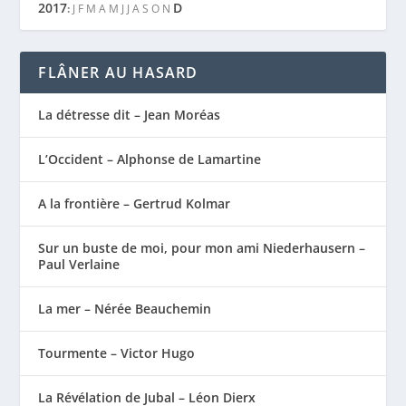
2017
D
:
J
F
M
A
M
J
J
A
S
O
N
FLÂNER AU HASARD
La détresse dit – Jean Moréas
L’Occident – Alphonse de Lamartine
A la frontière – Gertrud Kolmar
Sur un buste de moi, pour mon ami Niederhausern –
Paul Verlaine
La mer – Nérée Beauchemin
Tourmente – Victor Hugo
La Révélation de Jubal – Léon Dierx