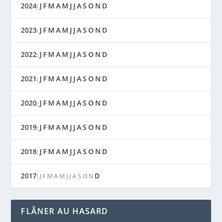
2024
J
F
M
A
M
J
J
A
S
O
N
D
:
2023
J
F
M
A
M
J
J
A
S
O
N
D
:
2022
J
F
M
A
M
J
J
A
S
O
N
D
:
2021
J
F
M
A
M
J
J
A
S
O
N
D
:
2020
J
F
M
A
M
J
J
A
S
O
N
D
:
2019
J
F
M
A
M
J
J
A
S
O
N
D
:
2018
J
F
M
A
M
J
J
A
S
O
N
D
:
2017
D
:
J
F
M
A
M
J
J
A
S
O
N
FLÂNER AU HASARD