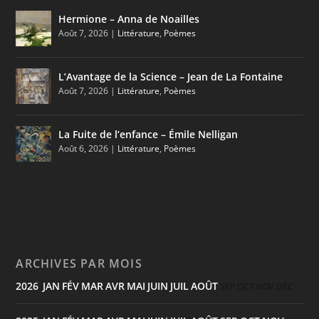
Hermione – Anna de Noailles
Août 7, 2026
|
Littérature
,
Poèmes
L’Avantage de la Science – Jean de La Fontaine
Août 7, 2026
|
Littérature
,
Poèmes
La Fuite de l’enfance – Émile Nelligan
Août 6, 2026
|
Littérature
,
Poèmes
ARCHIVES PAR MOIS
2026
JAN
FÉV
MAR
AVR
MAI
JUIN
JUIL
AOÛT
:
SEP
OCT
NOV
DÉC