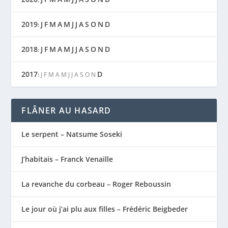
2019
J
F
M
A
M
J
J
A
S
O
N
D
:
2018
J
F
M
A
M
J
J
A
S
O
N
D
:
2017
D
:
J
F
M
A
M
J
J
A
S
O
N
FLÂNER AU HASARD
Le serpent – Natsume Soseki
J’habitais – Franck Venaille
La revanche du corbeau – Roger Reboussin
Le jour où j’ai plu aux filles – Frédéric Beigbeder