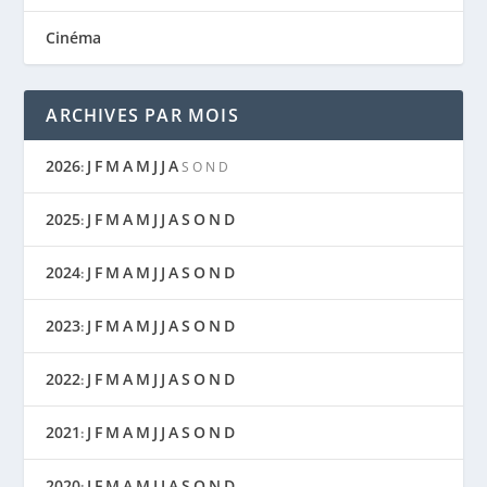
Cinéma
ARCHIVES PAR MOIS
2026
J
F
M
A
M
J
J
A
:
S
O
N
D
2025
J
F
M
A
M
J
J
A
S
O
N
D
:
2024
J
F
M
A
M
J
J
A
S
O
N
D
:
2023
J
F
M
A
M
J
J
A
S
O
N
D
:
2022
J
F
M
A
M
J
J
A
S
O
N
D
:
2021
J
F
M
A
M
J
J
A
S
O
N
D
:
2020
J
F
M
A
M
J
J
A
S
O
N
D
: