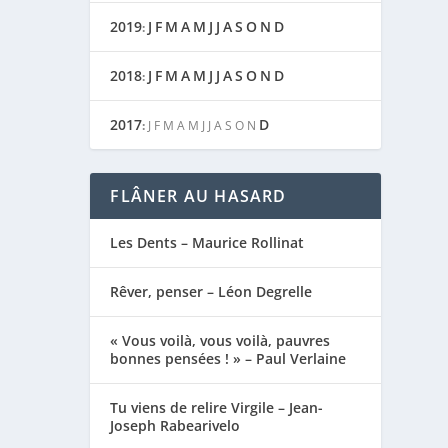
2019
J
F
M
A
M
J
J
A
S
O
N
D
:
2018
J
F
M
A
M
J
J
A
S
O
N
D
:
2017
D
:
J
F
M
A
M
J
J
A
S
O
N
FLÂNER AU HASARD
Les Dents – Maurice Rollinat
Rêver, penser – Léon Degrelle
« Vous voilà, vous voilà, pauvres
bonnes pensées ! » – Paul Verlaine
Tu viens de relire Virgile – Jean-
Joseph Rabearivelo