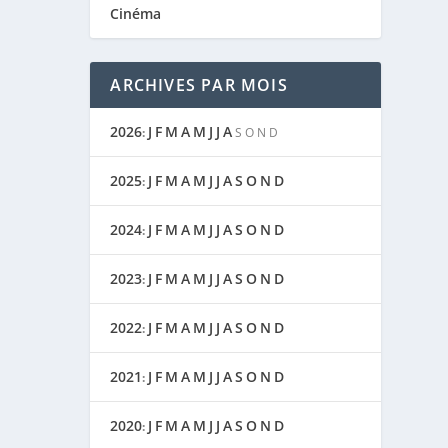
Cinéma
ARCHIVES PAR MOIS
2026
J
F
M
A
M
J
J
A
:
S
O
N
D
2025
J
F
M
A
M
J
J
A
S
O
N
D
:
2024
J
F
M
A
M
J
J
A
S
O
N
D
:
2023
J
F
M
A
M
J
J
A
S
O
N
D
:
2022
J
F
M
A
M
J
J
A
S
O
N
D
:
2021
J
F
M
A
M
J
J
A
S
O
N
D
:
2020
J
F
M
A
M
J
J
A
S
O
N
D
: