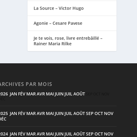
La Source – Victor Hugo
Agonie – Cesare Pavese
Je te vois, rose, livre entrebâillé –
Rainer Maria Rilke
ARCHIVES PAR MOIS
2026
JAN
FÉV
MAR
AVR
MAI
JUIN
JUIL
AOÛT
:
SEP
OCT
NOV
DÉC
2025
JAN
FÉV
MAR
AVR
MAI
JUIN
JUIL
AOÛT
SEP
OCT
NOV
:
DÉC
2024
JAN
FÉV
MAR
AVR
MAI
JUIN
JUIL
AOÛT
SEP
OCT
NOV
: