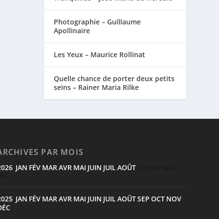
Photographie – Guillaume
Apollinaire
Les Yeux – Maurice Rollinat
Quelle chance de porter deux petits
seins – Rainer Maria Rilke
ARCHIVES PAR MOIS
2026
JAN
FÉV
MAR
AVR
MAI
JUIN
JUIL
AOÛT
:
SEP
OCT
NOV
DÉC
2025
JAN
FÉV
MAR
AVR
MAI
JUIN
JUIL
AOÛT
SEP
OCT
NOV
:
DÉC