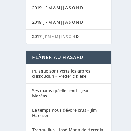
2019
J
F
M
A
M
J
J
A
S
O
N
D
:
2018
J
F
M
A
M
J
J
A
S
O
N
D
:
2017
D
:
J
F
M
A
M
J
J
A
S
O
N
FLÂNER AU HASARD
Puisque sont verts les arbres
d’Issoudun – Frédéric Kiesel
Ses mains qu’elle tend – Jean
Moréas
Le temps nous dévore crus – Jim
Harrison
Tranquillus – José-Maria de Heredia