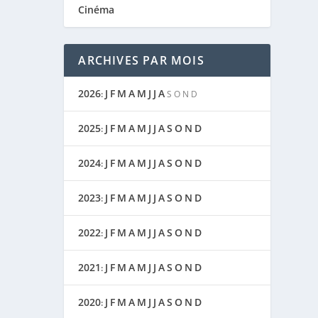
Cinéma
ARCHIVES PAR MOIS
2026
J
F
M
A
M
J
J
A
:
S
O
N
D
2025
J
F
M
A
M
J
J
A
S
O
N
D
:
2024
J
F
M
A
M
J
J
A
S
O
N
D
:
2023
J
F
M
A
M
J
J
A
S
O
N
D
:
2022
J
F
M
A
M
J
J
A
S
O
N
D
:
2021
J
F
M
A
M
J
J
A
S
O
N
D
:
2020
J
F
M
A
M
J
J
A
S
O
N
D
: