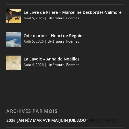
Le Livre de Prière – Marceline Desbordes-Valmore
Août 5, 2026
|
Littérature
,
Poèmes
Ode marine – Henri de Régnier
Août 5, 2026
|
Littérature
,
Poèmes
La Savoie – Anna de Noailles
Août 4, 2026
|
Littérature
,
Poèmes
ARCHIVES PAR MOIS
2026
JAN
FÉV
MAR
AVR
MAI
JUIN
JUIL
AOÛT
:
SEP
OCT
NOV
DÉC