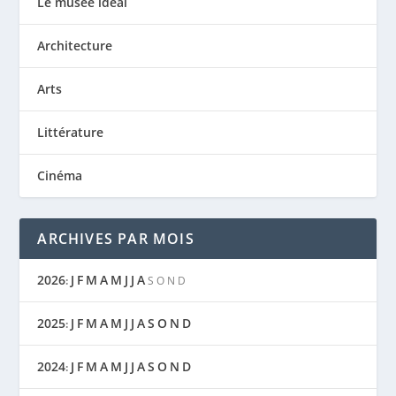
Le musée idéal
Architecture
Arts
BAUMSCHULE – GERCO DE RUIJTER
Littérature
Cinéma
ARCHIVES PAR MOIS
2026
J
F
M
A
M
J
J
A
:
S
O
N
D
2025
J
F
M
A
M
J
J
A
S
O
N
D
:
2024
J
F
M
A
M
J
J
A
S
O
N
D
: