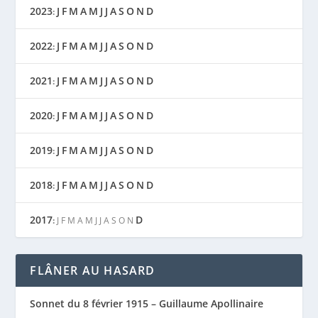
2023
J
F
M
A
M
J
J
A
S
O
N
D
:
2022
J
F
M
A
M
J
J
A
S
O
N
D
:
2021
J
F
M
A
M
J
J
A
S
O
N
D
:
2020
J
F
M
A
M
J
J
A
S
O
N
D
:
2019
J
F
M
A
M
J
J
A
S
O
N
D
:
2018
J
F
M
A
M
J
J
A
S
O
N
D
:
2017
D
:
J
F
M
A
M
J
J
A
S
O
N
FLÂNER AU HASARD
Sonnet du 8 février 1915 – Guillaume Apollinaire