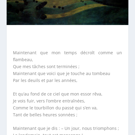
Maintenant que mon temps décroît comme un
flambeau,
Que mes tâches sont terminées ;
Maintenant que voici que je touche au tombeau
Par les deuils et par les années,
Et qu’au fond de ce ciel que mon essor rêva,
Je vois fuir, vers l’ombre entraînées,
Comme le tourbillon du passé qui s’en va,
Tant de belles heures sonnées ;
Maintenant que je dis : – Un jour, nous triomphons ;