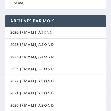
Cinéma
ARCHIVES PAR MOIS
2026
J
F
M
A
M
J
J
A
:
S
O
N
D
2025
J
F
M
A
M
J
J
A
S
O
N
D
:
2024
J
F
M
A
M
J
J
A
S
O
N
D
:
2023
J
F
M
A
M
J
J
A
S
O
N
D
:
2022
J
F
M
A
M
J
J
A
S
O
N
D
:
2021
J
F
M
A
M
J
J
A
S
O
N
D
:
2020
J
F
M
A
M
J
J
A
S
O
N
D
: