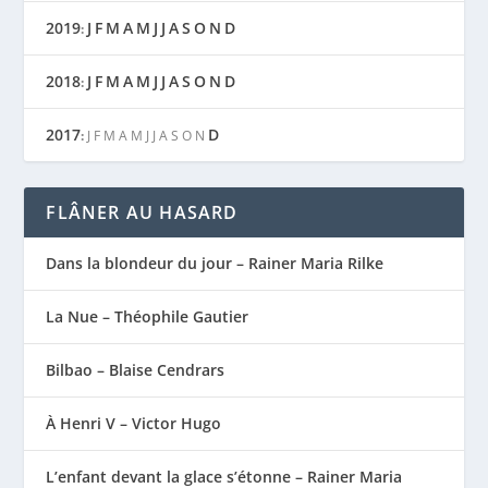
2019
J
F
M
A
M
J
J
A
S
O
N
D
:
2018
J
F
M
A
M
J
J
A
S
O
N
D
:
2017
D
:
J
F
M
A
M
J
J
A
S
O
N
FLÂNER AU HASARD
Dans la blondeur du jour – Rainer Maria Rilke
La Nue – Théophile Gautier
Bilbao – Blaise Cendrars
À Henri V – Victor Hugo
L’enfant devant la glace s’étonne – Rainer Maria