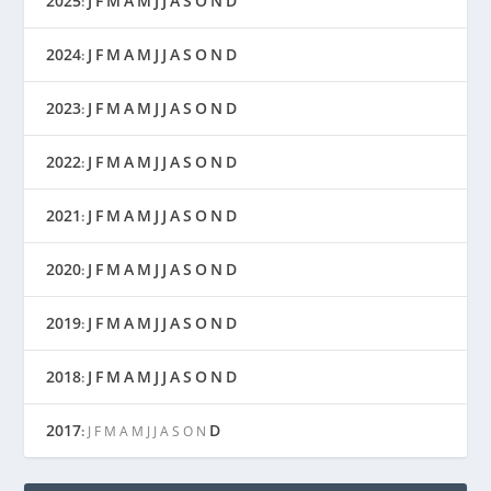
2025
J
F
M
A
M
J
J
A
S
O
N
D
:
2024
J
F
M
A
M
J
J
A
S
O
N
D
:
2023
J
F
M
A
M
J
J
A
S
O
N
D
:
2022
J
F
M
A
M
J
J
A
S
O
N
D
:
2021
J
F
M
A
M
J
J
A
S
O
N
D
:
2020
J
F
M
A
M
J
J
A
S
O
N
D
:
2019
J
F
M
A
M
J
J
A
S
O
N
D
:
2018
J
F
M
A
M
J
J
A
S
O
N
D
:
2017
D
:
J
F
M
A
M
J
J
A
S
O
N