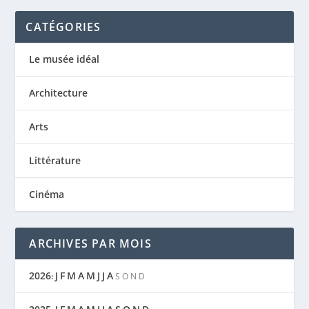
CATÉGORIES
Le musée idéal
Architecture
Arts
Littérature
Cinéma
ARCHIVES PAR MOIS
2026
J
F
M
A
M
J
J
A
:
S
O
N
D