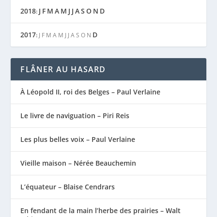
2018
J
F
M
A
M
J
J
A
S
O
N
D
:
2017
D
:
J
F
M
A
M
J
J
A
S
O
N
FLÂNER AU HASARD
À Léopold II, roi des Belges – Paul Verlaine
Le livre de naviguation – Piri Reis
Les plus belles voix – Paul Verlaine
Vieille maison – Nérée Beauchemin
L’équateur – Blaise Cendrars
En fendant de la main l’herbe des prairies – Walt