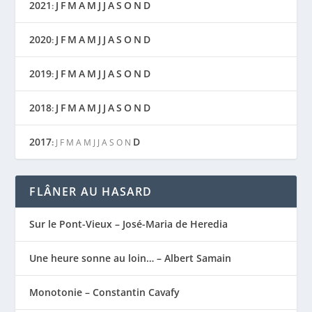
2021
J
F
M
A
M
J
J
A
S
O
N
D
:
2020
J
F
M
A
M
J
J
A
S
O
N
D
:
2019
J
F
M
A
M
J
J
A
S
O
N
D
:
2018
J
F
M
A
M
J
J
A
S
O
N
D
:
2017
D
:
J
F
M
A
M
J
J
A
S
O
N
FLÂNER AU HASARD
Sur le Pont-Vieux – José-Maria de Heredia
Une heure sonne au loin… – Albert Samain
Monotonie – Constantin Cavafy