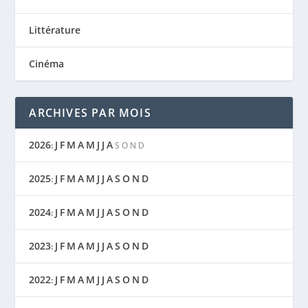
Littérature
Cinéma
ARCHIVES PAR MOIS
2026
J
F
M
A
M
J
J
A
:
S
O
N
D
2025
J
F
M
A
M
J
J
A
S
O
N
D
:
2024
J
F
M
A
M
J
J
A
S
O
N
D
:
2023
J
F
M
A
M
J
J
A
S
O
N
D
:
2022
J
F
M
A
M
J
J
A
S
O
N
D
: