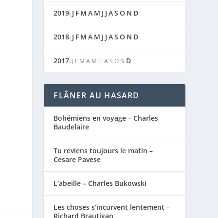
2019
J
F
M
A
M
J
J
A
S
O
N
D
:
2018
J
F
M
A
M
J
J
A
S
O
N
D
:
2017
D
:
J
F
M
A
M
J
J
A
S
O
N
FLÂNER AU HASARD
Bohémiens en voyage – Charles
Baudelaire
Tu reviens toujours le matin –
Cesare Pavese
L’abeille – Charles Bukowski
Les choses s’incurvent lentement –
Richard Brautigan