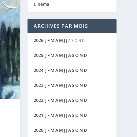
Cinéma
ARCHIVES PAR MOIS
2026
J
F
M
A
M
J
J
:
A
S
O
N
D
2025
J
F
M
A
M
J
J
A
S
O
N
D
:
2024
J
F
M
A
M
J
J
A
S
O
N
D
:
2023
J
F
M
A
M
J
J
A
S
O
N
D
:
2022
J
F
M
A
M
J
J
A
S
O
N
D
:
2021
J
F
M
A
M
J
J
A
S
O
N
D
:
2020
J
F
M
A
M
J
J
A
S
O
N
D
: