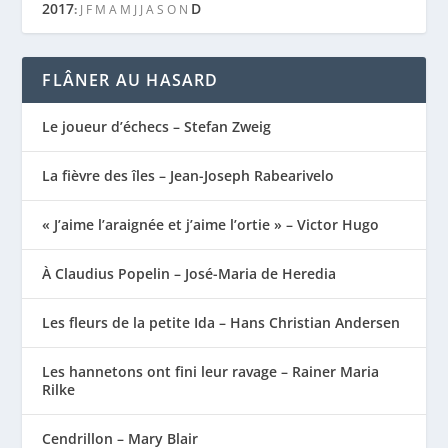
2017
D
:
J
F
M
A
M
J
J
A
S
O
N
FLÂNER AU HASARD
Le joueur d’échecs – Stefan Zweig
La fièvre des îles – Jean-Joseph Rabearivelo
« J’aime l’araignée et j’aime l’ortie » – Victor Hugo
À Claudius Popelin – José-Maria de Heredia
Les fleurs de la petite Ida – Hans Christian Andersen
Les hannetons ont fini leur ravage – Rainer Maria
Rilke
Cendrillon – Mary Blair