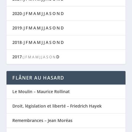
2020
J
F
M
A
M
J
J
A
S
O
N
D
:
2019
J
F
M
A
M
J
J
A
S
O
N
D
:
2018
J
F
M
A
M
J
J
A
S
O
N
D
:
2017
D
:
J
F
M
A
M
J
J
A
S
O
N
FLÂNER AU HASARD
Le Moulin – Maurice Rollinat
Droit, législation et liberté – Friedrich Hayek
Remembrances – Jean Moréas