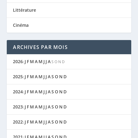
Littérature
Cinéma
ARCHIVES PAR MOIS
2026
J
F
M
A
M
J
J
A
:
S
O
N
D
2025
J
F
M
A
M
J
J
A
S
O
N
D
:
2024
J
F
M
A
M
J
J
A
S
O
N
D
:
2023
J
F
M
A
M
J
J
A
S
O
N
D
:
2022
J
F
M
A
M
J
J
A
S
O
N
D
:
2021
J
F
M
A
M
J
J
A
S
O
N
D
: