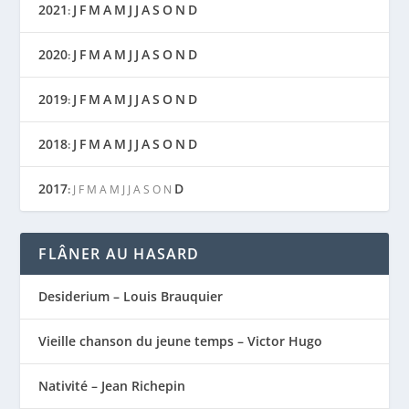
2021
J
F
M
A
M
J
J
A
S
O
N
D
:
2020
J
F
M
A
M
J
J
A
S
O
N
D
:
2019
J
F
M
A
M
J
J
A
S
O
N
D
:
2018
J
F
M
A
M
J
J
A
S
O
N
D
:
2017
D
:
J
F
M
A
M
J
J
A
S
O
N
FLÂNER AU HASARD
Desiderium – Louis Brauquier
Vieille chanson du jeune temps – Victor Hugo
Nativité – Jean Richepin