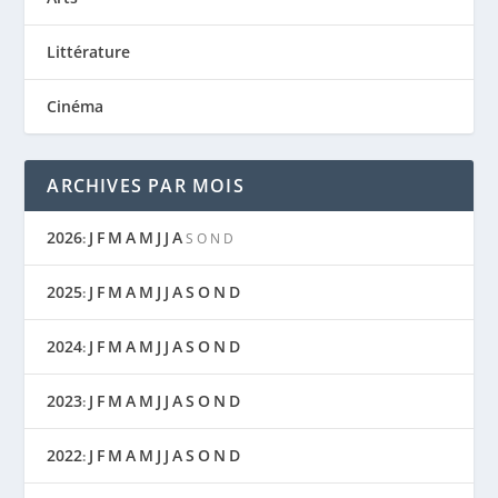
Littérature
Cinéma
ARCHIVES PAR MOIS
2026
J
F
M
A
M
J
J
A
:
S
O
N
D
2025
J
F
M
A
M
J
J
A
S
O
N
D
:
2024
J
F
M
A
M
J
J
A
S
O
N
D
:
2023
J
F
M
A
M
J
J
A
S
O
N
D
:
2022
J
F
M
A
M
J
J
A
S
O
N
D
: