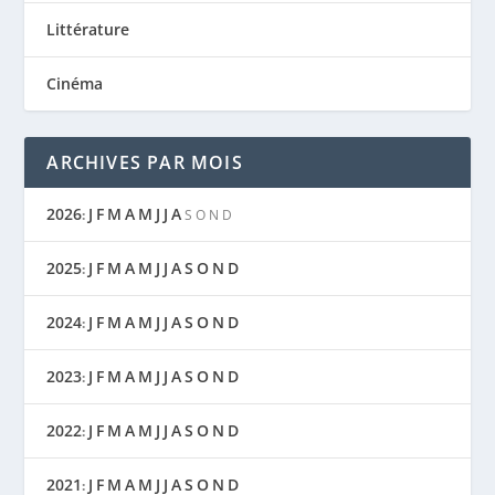
Littérature
Cinéma
ARCHIVES PAR MOIS
2026
J
F
M
A
M
J
J
A
:
S
O
N
D
2025
J
F
M
A
M
J
J
A
S
O
N
D
:
2024
J
F
M
A
M
J
J
A
S
O
N
D
:
2023
J
F
M
A
M
J
J
A
S
O
N
D
:
2022
J
F
M
A
M
J
J
A
S
O
N
D
:
2021
J
F
M
A
M
J
J
A
S
O
N
D
: