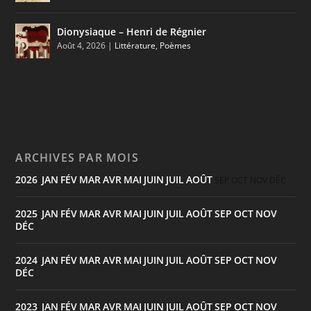
Dionysiaque – Henri de Régnier
Août 4, 2026
|
Littérature
,
Poèmes
ARCHIVES PAR MOIS
2026
JAN
FÉV
MAR
AVR
MAI
JUIN
JUIL
AOÛT
:
SEP
OCT
NOV
DÉC
2025
JAN
FÉV
MAR
AVR
MAI
JUIN
JUIL
AOÛT
SEP
OCT
NOV
:
DÉC
2024
JAN
FÉV
MAR
AVR
MAI
JUIN
JUIL
AOÛT
SEP
OCT
NOV
:
DÉC
2023
JAN
FÉV
MAR
AVR
MAI
JUIN
JUIL
AOÛT
SEP
OCT
NOV
: