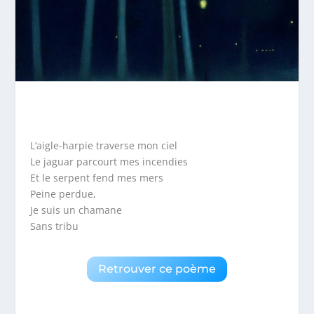
L’aigle-harpie traverse mon ciel
Le jaguar parcourt mes incendies
Et le serpent fend mes mers
Peine perdue,
Je suis un chamane
Sans tribu
Retrouver ce poème