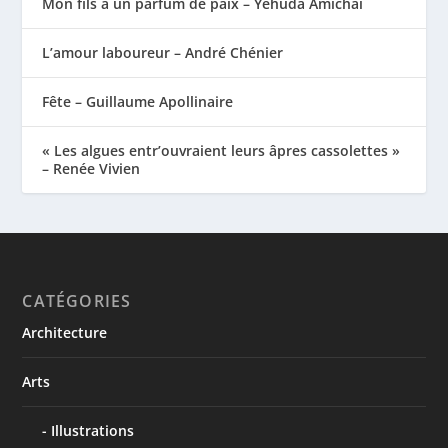
Mon fils a un parfum de paix – Yehuda Amichaï
L’amour laboureur – André Chénier
Fête – Guillaume Apollinaire
« Les algues entr’ouvraient leurs âpres cassolettes »
– Renée Vivien
CATÉGORIES
Architecture
Arts
Illustrations