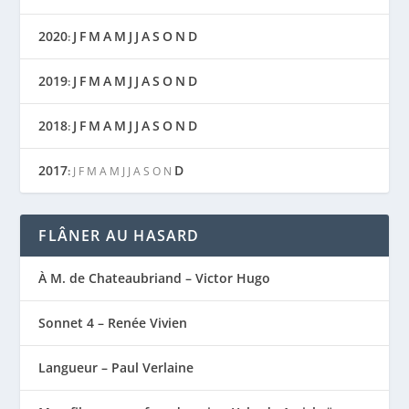
2020
J
F
M
A
M
J
J
A
S
O
N
D
:
2019
J
F
M
A
M
J
J
A
S
O
N
D
:
2018
J
F
M
A
M
J
J
A
S
O
N
D
:
2017
D
:
J
F
M
A
M
J
J
A
S
O
N
FLÂNER AU HASARD
À M. de Chateaubriand – Victor Hugo
Sonnet 4 – Renée Vivien
Langueur – Paul Verlaine