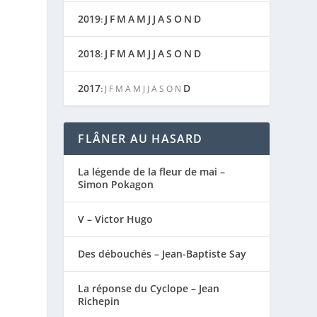
2019
J
F
M
A
M
J
J
A
S
O
N
D
:
2018
J
F
M
A
M
J
J
A
S
O
N
D
:
2017
D
:
J
F
M
A
M
J
J
A
S
O
N
FLÂNER AU HASARD
La légende de la fleur de mai –
Simon Pokagon
V – Victor Hugo
Des débouchés – Jean-Baptiste Say
La réponse du Cyclope – Jean
Richepin