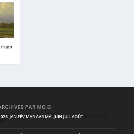
r Hugo
ARCHIVES PAR MOIS
2026
JAN
FÉV
MAR
AVR
MAI
JUIN
JUIL
AOÛT
:
SEP
OCT
NOV
DÉC