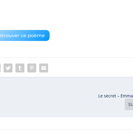
etrouver ce poème
Le secret – Emm
S