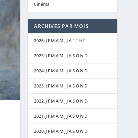
Cinéma
ARCHIVES PAR MOIS
2026
J
F
M
A
M
J
J
A
:
S
O
N
D
2025
J
F
M
A
M
J
J
A
S
O
N
D
:
2024
J
F
M
A
M
J
J
A
S
O
N
D
:
2023
J
F
M
A
M
J
J
A
S
O
N
D
:
2022
J
F
M
A
M
J
J
A
S
O
N
D
:
2021
J
F
M
A
M
J
J
A
S
O
N
D
:
2020
J
F
M
A
M
J
J
A
S
O
N
D
: