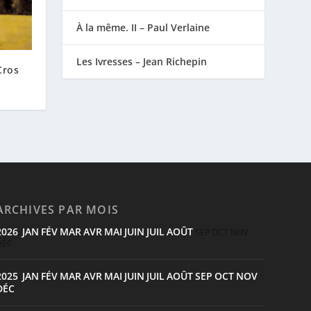
À la même. II – Paul Verlaine
Les Ivresses – Jean Richepin
Cros
ARCHIVES PAR MOIS
2026
JAN
FÉV
MAR
AVR
MAI
JUIN
JUIL
AOÛT
:
SEP
OCT
NOV
DÉC
2025
JAN
FÉV
MAR
AVR
MAI
JUIN
JUIL
AOÛT
SEP
OCT
NOV
:
DÉC