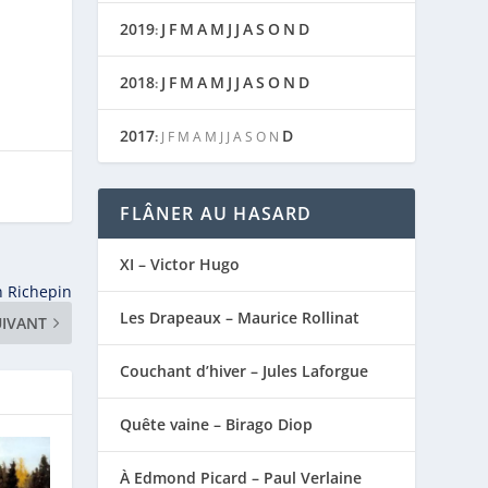
2019
J
F
M
A
M
J
J
A
S
O
N
D
:
2018
J
F
M
A
M
J
J
A
S
O
N
D
:
2017
D
:
J
F
M
A
M
J
J
A
S
O
N
FLÂNER AU HASARD
XI – Victor Hugo
n Richepin
Les Drapeaux – Maurice Rollinat
UIVANT
Couchant d’hiver – Jules Laforgue
Quête vaine – Birago Diop
À Edmond Picard – Paul Verlaine