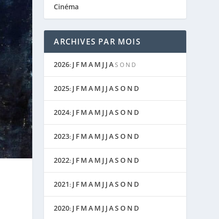
Cinéma
ARCHIVES PAR MOIS
2026
J
F
M
A
M
J
J
A
:
S
O
N
D
2025
J
F
M
A
M
J
J
A
S
O
N
D
:
2024
J
F
M
A
M
J
J
A
S
O
N
D
:
2023
J
F
M
A
M
J
J
A
S
O
N
D
:
2022
J
F
M
A
M
J
J
A
S
O
N
D
:
2021
J
F
M
A
M
J
J
A
S
O
N
D
:
2020
J
F
M
A
M
J
J
A
S
O
N
D
: