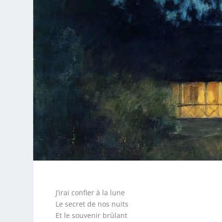
J’irai confier à la lune
Le secret de nos nuits
Et le souvenir brûlant