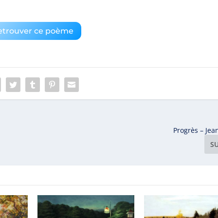
etrouver ce poème
Progrès – Jea
S