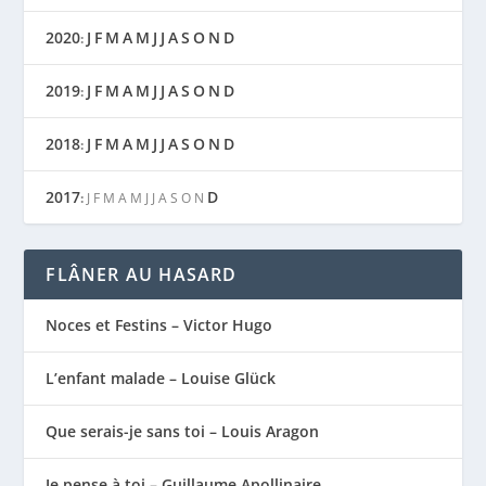
2020
J
F
M
A
M
J
J
A
S
O
N
D
:
2019
J
F
M
A
M
J
J
A
S
O
N
D
:
2018
J
F
M
A
M
J
J
A
S
O
N
D
:
2017
D
:
J
F
M
A
M
J
J
A
S
O
N
FLÂNER AU HASARD
Noces et Festins – Victor Hugo
L’enfant malade – Louise Glück
Que serais-je sans toi – Louis Aragon
Je pense à toi – Guillaume Apollinaire