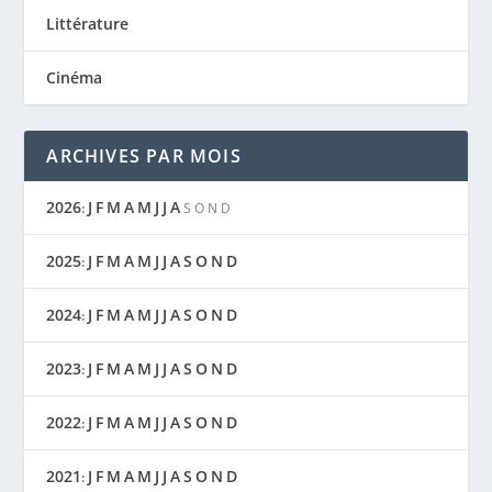
Littérature
Cinéma
ARCHIVES PAR MOIS
2026
J
F
M
A
M
J
J
A
:
S
O
N
D
2025
J
F
M
A
M
J
J
A
S
O
N
D
:
2024
J
F
M
A
M
J
J
A
S
O
N
D
:
2023
J
F
M
A
M
J
J
A
S
O
N
D
:
2022
J
F
M
A
M
J
J
A
S
O
N
D
:
2021
J
F
M
A
M
J
J
A
S
O
N
D
: