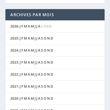
ARCHIVES PAR MOIS
2026
J
F
M
A
M
J
J
A
:
S
O
N
D
2025
J
F
M
A
M
J
J
A
S
O
N
D
:
2024
J
F
M
A
M
J
J
A
S
O
N
D
:
2023
J
F
M
A
M
J
J
A
S
O
N
D
:
2022
J
F
M
A
M
J
J
A
S
O
N
D
:
2021
J
F
M
A
M
J
J
A
S
O
N
D
:
2020
J
F
M
A
M
J
J
A
S
O
N
D
: