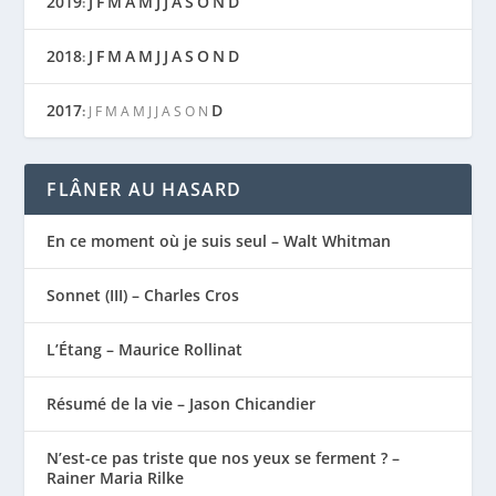
2019
J
F
M
A
M
J
J
A
S
O
N
D
:
2018
J
F
M
A
M
J
J
A
S
O
N
D
:
2017
D
:
J
F
M
A
M
J
J
A
S
O
N
FLÂNER AU HASARD
En ce moment où je suis seul – Walt Whitman
Sonnet (III) – Charles Cros
L’Étang – Maurice Rollinat
Résumé de la vie – Jason Chicandier
N’est-ce pas triste que nos yeux se ferment ? –
Rainer Maria Rilke