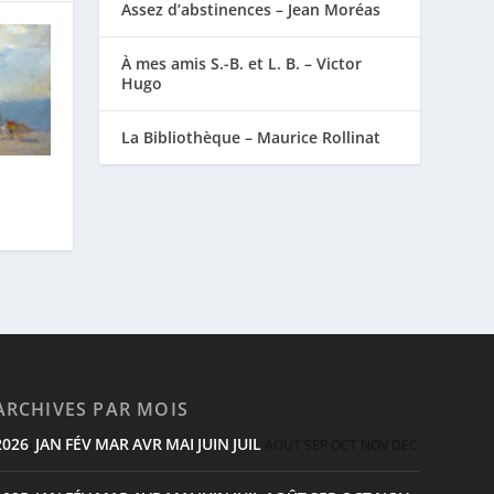
Assez d’abstinences – Jean Moréas
À mes amis S.-B. et L. B. – Victor
Hugo
La Bibliothèque – Maurice Rollinat
ARCHIVES PAR MOIS
2026
JAN
FÉV
MAR
AVR
MAI
JUIN
JUIL
:
AOÛT
SEP
OCT
NOV
DÉC