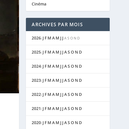
Cinéma
ARCHIVES PAR MOIS
2026
J
F
M
A
M
J
J
:
A
S
O
N
D
2025
J
F
M
A
M
J
J
A
S
O
N
D
:
2024
J
F
M
A
M
J
J
A
S
O
N
D
:
2023
J
F
M
A
M
J
J
A
S
O
N
D
:
2022
J
F
M
A
M
J
J
A
S
O
N
D
:
2021
J
F
M
A
M
J
J
A
S
O
N
D
:
2020
J
F
M
A
M
J
J
A
S
O
N
D
: