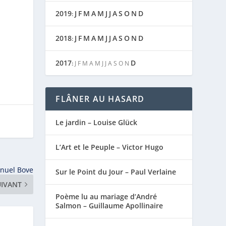
2019
J
F
M
A
M
J
J
A
S
O
N
D
:
2018
J
F
M
A
M
J
J
A
S
O
N
D
:
2017
D
:
J
F
M
A
M
J
J
A
S
O
N
FLÂNER AU HASARD
Le jardin – Louise Glück
L’Art et le Peuple – Victor Hugo
nuel Bove
Sur le Point du Jour – Paul Verlaine
UIVANT
Poème lu au mariage d’André
Salmon – Guillaume Apollinaire