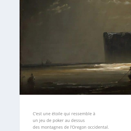
C’est une étoile qui ressemble à
un jeu de poker au dessus
des montagnes de l’Oregon occidental.