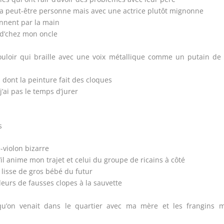
ra peut-être personne mais avec une actrice plutôt mignonne
iennent par la main
 d’chez mon oncle
loir qui braille avec une voix métallique comme un putain de 
 dont la peinture fait des cloques
’ai pas le temps d’jurer
s
-violon bizarre
’il anime mon trajet et celui du groupe de ricains à côté
t lisse de gros bébé du futur
eurs de fausses clopes à la sauvette
 qu’on venait dans le quartier avec ma mère et les frangins m