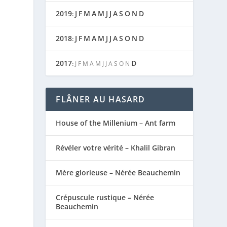
2019
J
F
M
A
M
J
J
A
S
O
N
D
:
2018
J
F
M
A
M
J
J
A
S
O
N
D
:
2017
D
:
J
F
M
A
M
J
J
A
S
O
N
FLÂNER AU HASARD
House of the Millenium – Ant farm
Révéler votre vérité – Khalil Gibran
Mère glorieuse – Nérée Beauchemin
Crépuscule rustique – Nérée
Beauchemin