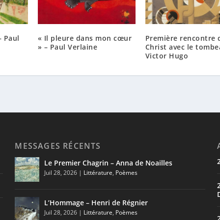
– Paul
« Il pleure dans mon cœur
Première rencontre 
» – Paul Verlaine
Christ avec le tombe
Victor Hugo
MESSAGES RÉCENTS
Le Premier Chagrin – Anna de Noailles
Juil 28, 2026
|
Littérature
,
Poèmes
L’Hommage – Henri de Régnier
Juil 28, 2026
|
Littérature
,
Poèmes