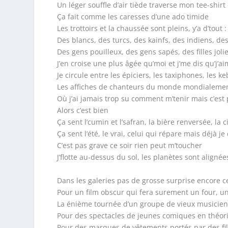
Un léger souffle d’air tiède traverse mon tee-shirt
Ça fait comme les caresses d’une ado timide
Les trottoirs et la chaussée sont pleins, y’a d’tout :
Des blancs, des turcs, des kainfs, des indiens, de
Des gens pouilleux, des gens sapés, des filles joli
J’en croise une plus âgée qu’moi et j’me dis qu’j’a
Je circule entre les épiciers, les taxiphones, les 
Les affiches de chanteurs du monde mondialemen
Où j’ai jamais trop su comment m’tenir mais c’est p
Alors c’est bien
Ça sent l’cumin et l’safran, la bière renversée, la c
Ça sent l’été, le vrai, celui qui répare mais déjà j
C’est pas grave ce soir rien peut m’toucher
J’flotte au-dessus du sol, les planètes sont alignée
Dans les galeries pas de grosse surprise encore c
Pour un film obscur qui fera surement un four, u
La énième tournée d’un groupe de vieux musicien
Pour des spectacles de jeunes comiques en théor
Pour des marques de vêtements portés par des fill