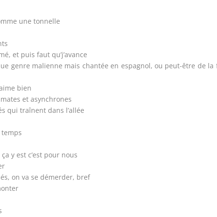
comme une tonnelle
nts
é, et puis faut qu’j’avance
ique genre malienne mais chantée en espagnol, ou peut-être de la 
’aime bien
t mates et asynchrones
 qui traînent dans l’allée
s temps
 ça y est c’est pour nous
er
nés, on va se démerder, bref
monter
s