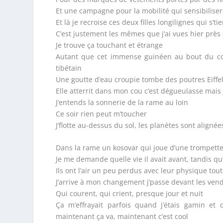
Et une campagne pour la mobilité qui sensibilise
Et là je recroise ces deux filles longilignes qui s’t
C’est justement les mêmes que j’ai vues hier près
Je trouve ça touchant et étrange
Autant que cet immense guinéen au bout du cou
tibétain
Une goutte d’eau croupie tombe des poutres Eiffel
Elle atterrit dans mon cou c’est dégueulasse mais j
J’entends la sonnerie de la rame au loin
Ce soir rien peut m’toucher
J’flotte au-dessus du sol, les planètes sont alignée
Dans la rame un kosovar qui joue d’une trompette
Je me demande quelle vie il avait avant, tandis qu
Ils ont l’air un peu perdus avec leur physique tou
J’arrive à mon changement j’passe devant les vend
Qui courent, qui crient, presque jour et nuit
Ça m’effrayait parfois quand j’étais gamin et
maintenant ça va, maintenant c’est cool