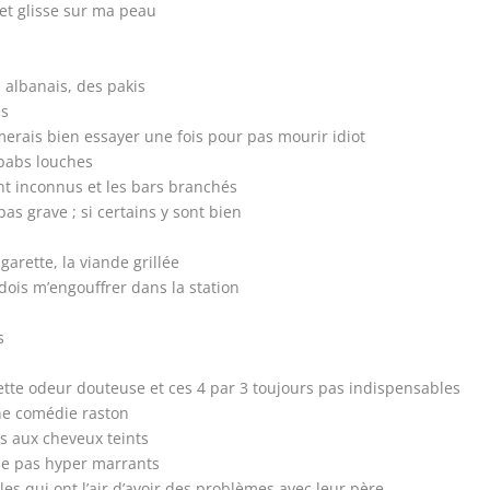
 et glisse sur ma peau
s albanais, des pakis
es
imerais bien essayer une fois pour pas mourir idiot
kebabs louches
t inconnus et les bars branchés
as grave ; si certains y sont bien
igarette, la viande grillée
e dois m’engouffrer dans la station
s
ette odeur douteuse et ces 4 par 3 toujours pas indispensables
ne comédie raston
s aux cheveux teints
ie pas hyper marrants
es qui ont l’air d’avoir des problèmes avec leur père