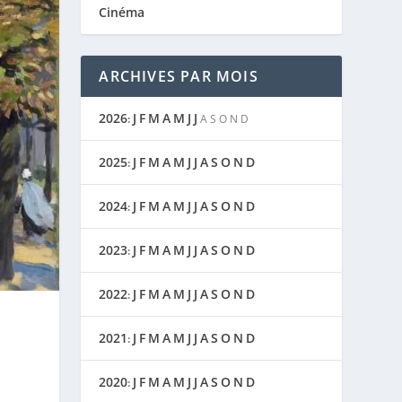
Cinéma
ARCHIVES PAR MOIS
2026
J
F
M
A
M
J
J
:
A
S
O
N
D
2025
J
F
M
A
M
J
J
A
S
O
N
D
:
2024
J
F
M
A
M
J
J
A
S
O
N
D
:
2023
J
F
M
A
M
J
J
A
S
O
N
D
:
2022
J
F
M
A
M
J
J
A
S
O
N
D
:
2021
J
F
M
A
M
J
J
A
S
O
N
D
:
2020
J
F
M
A
M
J
J
A
S
O
N
D
: