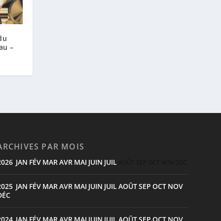
du
au –
ARCHIVES PAR MOIS
2026
JAN
FÉV
MAR
AVR
MAI
JUIN
JUIL
:
AOÛT
SEP
OCT
NOV
DÉC
2025
JAN
FÉV
MAR
AVR
MAI
JUIN
JUIL
AOÛT
SEP
OCT
NOV
:
DÉC
2024
JAN
FÉV
MAR
AVR
MAI
JUIN
JUIL
AOÛT
SEP
OCT
NOV
: