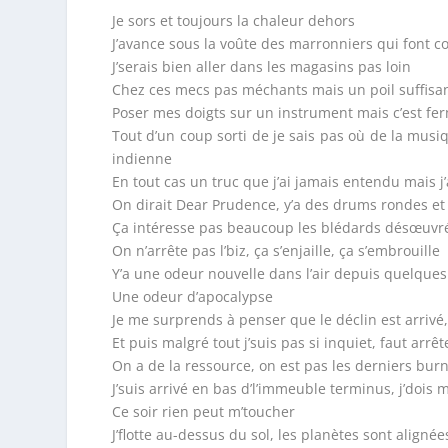
Je sors et toujours la chaleur dehors
J’avance sous la voûte des marronniers qui font 
J’serais bien aller dans les magasins pas loin
Chez ces mecs pas méchants mais un poil suffisa
Poser mes doigts sur un instrument mais c’est ferm
Tout d’un coup sorti de je sais pas où de la mus
indienne
En tout cas un truc que j’ai jamais entendu mais j
On dirait Dear Prudence, y’a des drums rondes e
Ça intéresse pas beaucoup les blédards désœuvrés
On n’arrête pas l’biz, ça s’enjaille, ça s’embrouille
Y’a une odeur nouvelle dans l’air depuis quelque
Une odeur d’apocalypse
Je me surprends à penser que le déclin est arrivé,
Et puis malgré tout j’suis pas si inquiet, faut arrêt
On a de la ressource, on est pas les derniers bur
J’suis arrivé en bas d’l’immeuble terminus, j’dois 
Ce soir rien peut m’toucher
J’flotte au-dessus du sol, les planètes sont alignée