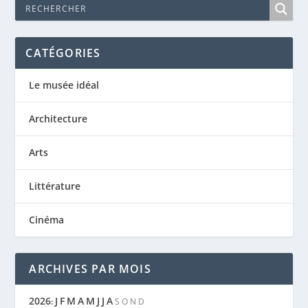
CATÉGORIES
Le musée idéal
Architecture
Arts
Littérature
Cinéma
ARCHIVES PAR MOIS
2026
J
F
M
A
M
J
J
A
:
S
O
N
D