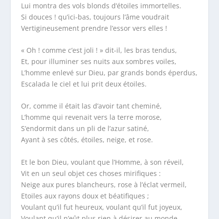
Lui montra des vols blonds d’étoiles immortelles.
Si douces ! qu’ici-bas, toujours l’âme voudrait
Vertigineusement prendre l’essor vers elles !
« Oh ! comme c’est joli ! » dit-il, les bras tendus,
Et, pour illuminer ses nuits aux sombres voiles,
L’homme enlevé sur Dieu, par grands bonds éperdus,
Escalada le ciel et lui prit deux étoiles.
Or, comme il était las d’avoir tant cheminé,
L’homme qui revenait vers la terre morose,
S’endormit dans un pli de l’azur satiné,
Ayant à ses côtés, étoiles, neige, et rose.
Et le bon Dieu, voulant que l’Homme, à son réveil,
Vit en un seul objet ces choses mirifiques :
Neige aux pures blancheurs, rose à l’éclat vermeil,
Etoiles aux rayons doux et béatifiques ;
Voulant qu’il fut heureux, voulant qu’il fut joyeux,
Voulant qu’il n’eût plus rien à désirer au monde,