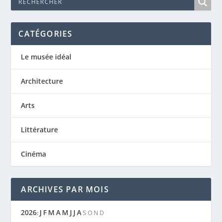
CATÉGORIES
Le musée idéal
Architecture
Arts
Littérature
Cinéma
ARCHIVES PAR MOIS
2026
J
F
M
A
M
J
J
A
:
S
O
N
D