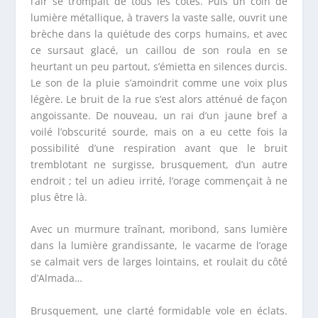
l’air se trompait de tous les côtés. Puis un coin de
lumière métallique, à travers la vaste salle, ouvrit une
brèche dans la quiétude des corps humains, et avec
ce sursaut glacé, un caillou de son roula en se
heurtant un peu partout, s’émietta en silences durcis.
Le son de la pluie s’amoindrit comme une voix plus
légère. Le bruit de la rue s’est alors atténué de façon
angoissante. De nouveau, un rai d’un jaune bref a
voilé l’obscurité sourde, mais on a eu cette fois la
possibilité d’une respiration avant que le bruit
tremblotant ne surgisse, brusquement, d’un autre
endroit ; tel un adieu irrité, l’orage commençait à ne
plus être là.
Avec un murmure traînant, moribond, sans lumière
dans la lumière grandissante, le vacarme de l’orage
se calmait vers de larges lointains, et roulait du côté
d’Almada…
Brusquement, une clarté formidable vole en éclats.