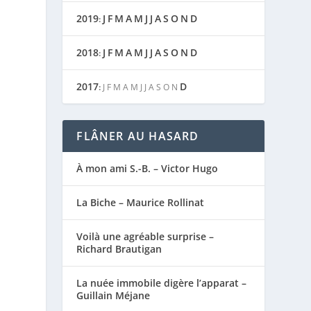
2019
J
F
M
A
M
J
J
A
S
O
N
D
:
2018
J
F
M
A
M
J
J
A
S
O
N
D
:
2017
D
:
J
F
M
A
M
J
J
A
S
O
N
FLÂNER AU HASARD
À mon ami S.-B. – Victor Hugo
La Biche – Maurice Rollinat
Voilà une agréable surprise –
Richard Brautigan
La nuée immobile digère l’apparat –
Guillain Méjane