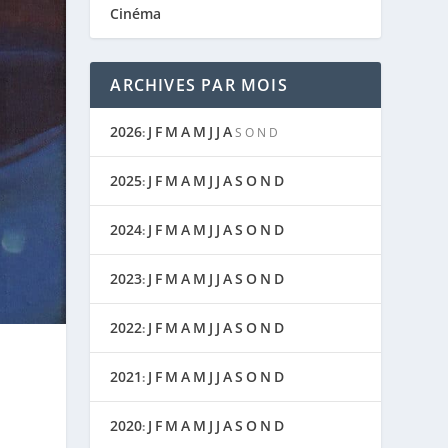
Cinéma
ARCHIVES PAR MOIS
2026
J
F
M
A
M
J
J
A
:
S
O
N
D
2025
J
F
M
A
M
J
J
A
S
O
N
D
:
2024
J
F
M
A
M
J
J
A
S
O
N
D
:
2023
J
F
M
A
M
J
J
A
S
O
N
D
:
2022
J
F
M
A
M
J
J
A
S
O
N
D
:
2021
J
F
M
A
M
J
J
A
S
O
N
D
:
2020
J
F
M
A
M
J
J
A
S
O
N
D
: