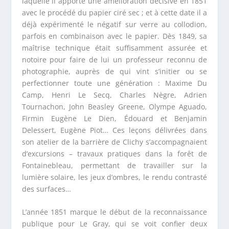
laquelle il apporte une amélioration décisive en 1851
avec le procédé du papier ciré sec ; et à cette date il a
déjà expérimenté le négatif sur verre au collodion,
parfois en combinaison avec le papier. Dès 1849, sa
maîtrise technique était suffisamment assurée et
notoire pour faire de lui un professeur reconnu de
photographie, auprès de qui vint s’initier ou se
perfectionner toute une génération : Maxime Du
Camp, Henri Le Secq, Charles Nègre, Adrien
Tournachon, John Beasley Greene, Olympe Aguado,
Firmin Eugène Le Dien, Édouard et Benjamin
Delessert, Eugène Piot… Ces leçons délivrées dans
son atelier de la barrière de Clichy s’accompagnaient
d’excursions – travaux pratiques dans la forêt de
Fontainebleau, permettant de travailler sur la
lumière solaire, les jeux d’ombres, le rendu contrasté
des surfaces…
L’année 1851 marque le début de la reconnaissance
publique pour Le Gray, qui se voit confier deux