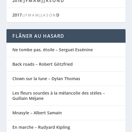
2018
J
F
M
A
M
J
J
A
S
O
N
D
:
2017
D
:
J
F
M
A
M
J
J
A
S
O
N
FLÂNER AU HASARD
Ne tombe pas, étoile – Sergueï Essénine
Back roads – Robert Götzfried
Clown sur la lune – Dylan Thomas
Les fleurs sourdes à la mélancolie des stèles –
Guillain Méjane
Mnasyle – Albert Samain
En marche – Rudyard Kipling