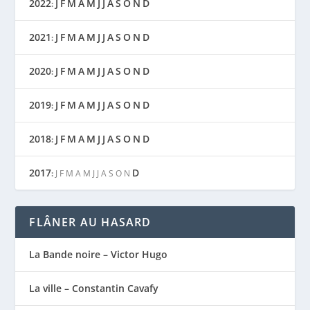
2022
J
F
M
A
M
J
J
A
S
O
N
D
:
2021
J
F
M
A
M
J
J
A
S
O
N
D
:
2020
J
F
M
A
M
J
J
A
S
O
N
D
:
2019
J
F
M
A
M
J
J
A
S
O
N
D
:
2018
J
F
M
A
M
J
J
A
S
O
N
D
:
2017
D
:
J
F
M
A
M
J
J
A
S
O
N
FLÂNER AU HASARD
La Bande noire – Victor Hugo
La ville – Constantin Cavafy