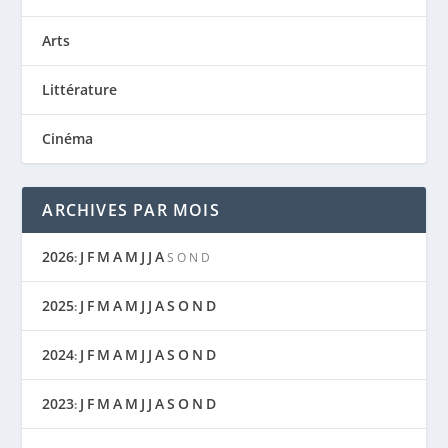
Arts
Littérature
Cinéma
ARCHIVES PAR MOIS
2026
J
F
M
A
M
J
J
A
:
S
O
N
D
2025
J
F
M
A
M
J
J
A
S
O
N
D
:
2024
J
F
M
A
M
J
J
A
S
O
N
D
:
2023
J
F
M
A
M
J
J
A
S
O
N
D
: