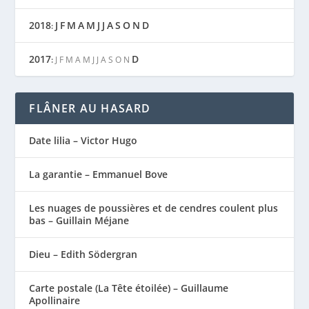
2018
J
F
M
A
M
J
J
A
S
O
N
D
:
2017
D
:
J
F
M
A
M
J
J
A
S
O
N
FLÂNER AU HASARD
Date lilia – Victor Hugo
La garantie – Emmanuel Bove
Les nuages de poussières et de cendres coulent plus
bas – Guillain Méjane
Dieu – Edith Södergran
Carte postale (La Tête étoilée) – Guillaume
Apollinaire