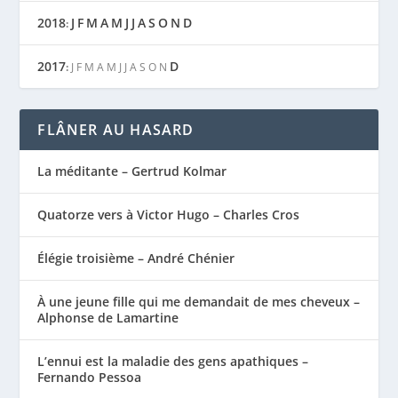
2018
J
F
M
A
M
J
J
A
S
O
N
D
:
2017
D
:
J
F
M
A
M
J
J
A
S
O
N
FLÂNER AU HASARD
La méditante – Gertrud Kolmar
Quatorze vers à Victor Hugo – Charles Cros
Élégie troisième – André Chénier
À une jeune fille qui me demandait de mes cheveux –
Alphonse de Lamartine
L’ennui est la maladie des gens apathiques –
Fernando Pessoa