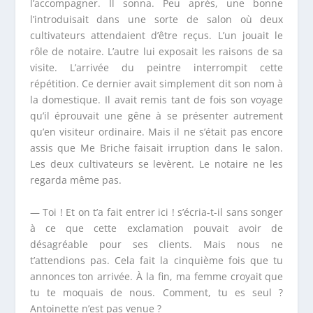
l’accompagner. Il sonna. Peu après, une bonne
l’introduisait dans une sorte de salon où deux
cultivateurs attendaient d’être reçus. L’un jouait le
rôle de notaire. L’autre lui exposait les raisons de sa
visite. L’arrivée du peintre interrompit cette
répétition. Ce dernier avait simplement dit son nom à
la domestique. Il avait remis tant de fois son voyage
qu’il éprouvait une gêne à se présenter autrement
qu’en visiteur ordinaire. Mais il ne s’était pas encore
assis que M
e
Briche faisait irruption dans le salon.
Les deux cultivateurs se levèrent. Le notaire ne les
regarda même pas.
— Toi ! Et on t’a fait entrer ici ! s’écria-t-il sans songer
à ce que cette exclamation pouvait avoir de
désagréable pour ses clients. Mais nous ne
t’attendions pas. Cela fait la cinquième fois que tu
annonces ton arrivée. À la fin, ma femme croyait que
tu te moquais de nous. Comment, tu es seul ?
Antoinette n’est pas venue ?