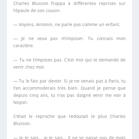
Charles Blusson frappa à différentes reprises sur
l’épaule de son cousin.
— Voyons, Antonin, ne parle pas comme un enfant.
— Je ne veux pas m’imposer. Tu connais mon
caractère.
— Tu ne t’imposes pas. C’est moi qui te demande de
venir chez moi.
— Tu le fais par devoir. Si je ne venais pas à Paris, tu
t’en accommoderais très bien. Quand je pense que
depuis cinq ans, tu n’as pas daigné venir me voir à
Noyon.
C’était le reproche que redoutait le plus Charles
Blusson.
— Je le sais… je le sais… Il ne se passe pas de mois