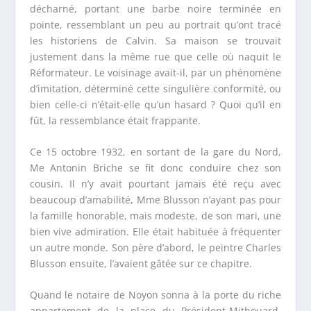
décharné, portant une barbe noire terminée en
pointe, ressemblant un peu au portrait qu’ont tracé
les historiens de Calvin. Sa maison se trouvait
justement dans la même rue que celle où naquit le
Réformateur. Le voisinage avait-il, par un phénomène
d’imitation, déterminé cette singulière conformité, ou
bien celle-ci n’était-elle qu’un hasard ? Quoi qu’il en
fût, la ressemblance était frappante.
Ce 15 octobre 1932, en sortant de la gare du Nord,
M
e
Antonin Briche se fit donc conduire chez son
cousin. Il n’y avait pourtant jamais été reçu avec
beaucoup d’amabilité, M
me
Blusson n’ayant pas pour
la famille honorable, mais modeste, de son mari, une
bien vive admiration. Elle était habituée à fréquenter
un autre monde. Son père d’abord, le peintre Charles
Blusson ensuite, l’avaient gâtée sur ce chapitre.
Quand le notaire de Noyon sonna à la porte du riche
appartement de la place du Président-Mithouard,