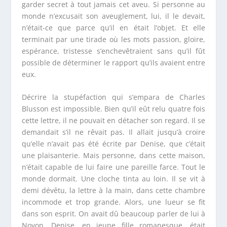
garder secret à tout jamais cet aveu. Si personne au
monde n’excusait son aveuglement, lui, il le devait,
n’était-ce que parce qu’il en était l’objet. Et elle
terminait par une tirade où les mots passion, gloire,
espérance, tristesse s’enchevêtraient sans qu’il fût
possible de déterminer le rapport qu’ils avaient entre
eux.
Décrire la stupéfaction qui s’empara de Charles
Blusson est impossible. Bien qu’il eût relu quatre fois
cette lettre, il ne pouvait en détacher son regard. Il se
demandait s’il ne rêvait pas. Il allait jusqu’à croire
qu’elle n’avait pas été écrite par Denise, que c’était
une plaisanterie. Mais personne, dans cette maison,
n’était capable de lui faire une pareille farce. Tout le
monde dormait. Une cloche tinta au loin. Il se vit à
demi dévêtu, la lettre à la main, dans cette chambre
incommode et trop grande. Alors, une lueur se fit
dans son esprit. On avait dû beaucoup parler de lui à
Noyon. Denise, en jeune fille romanesque, était