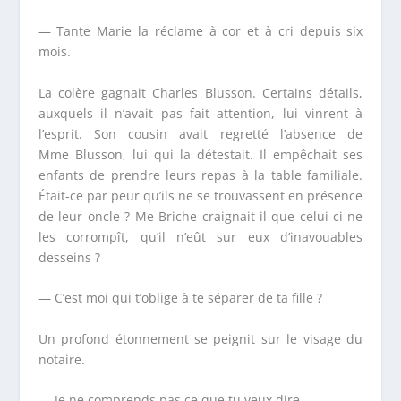
— Tante Marie la réclame à cor et à cri depuis six
mois.
La colère gagnait Charles Blusson. Certains détails,
auxquels il n’avait pas fait attention, lui vinrent à
l’esprit. Son cousin avait regretté l’absence de
M
me
Blusson, lui qui la détestait. Il empêchait ses
enfants de prendre leurs repas à la table familiale.
Était-ce par peur qu’ils ne se trouvassent en présence
de leur oncle ? M
e
Briche craignait-il que celui-ci ne
les corrompît, qu’il n’eût sur eux d’inavouables
desseins ?
— C’est moi qui t’oblige à te séparer de ta fille ?
Un profond étonnement se peignit sur le visage du
notaire.
— Je ne comprends pas ce que tu veux dire.