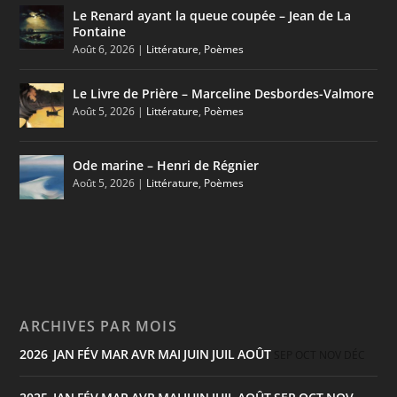
Le Renard ayant la queue coupée – Jean de La
Fontaine
Août 6, 2026
|
Littérature
,
Poèmes
Le Livre de Prière – Marceline Desbordes-Valmore
Août 5, 2026
|
Littérature
,
Poèmes
Ode marine – Henri de Régnier
Août 5, 2026
|
Littérature
,
Poèmes
ARCHIVES PAR MOIS
2026
JAN
FÉV
MAR
AVR
MAI
JUIN
JUIL
AOÛT
:
SEP
OCT
NOV
DÉC