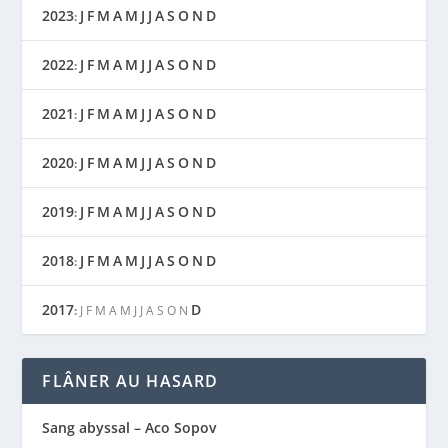
2023
J
F
M
A
M
J
J
A
S
O
N
D
:
2022
J
F
M
A
M
J
J
A
S
O
N
D
:
2021
J
F
M
A
M
J
J
A
S
O
N
D
:
2020
J
F
M
A
M
J
J
A
S
O
N
D
:
2019
J
F
M
A
M
J
J
A
S
O
N
D
:
2018
J
F
M
A
M
J
J
A
S
O
N
D
:
2017
D
:
J
F
M
A
M
J
J
A
S
O
N
FLÂNER AU HASARD
Sang abyssal – Aco Sopov