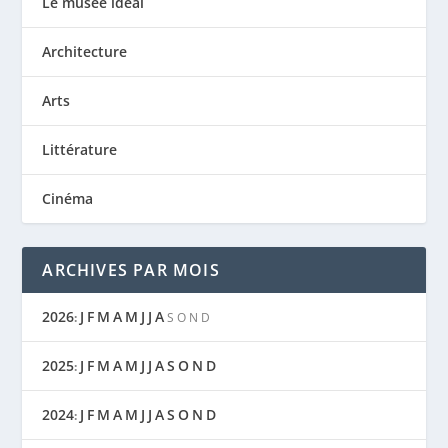
Le musée idéal
Architecture
Arts
NOIR – HENGKI KOENTJORO
Littérature
Cinéma
ARCHIVES PAR MOIS
2026
J
F
M
A
M
J
J
A
:
S
O
N
D
2025
J
F
M
A
M
J
J
A
S
O
N
D
:
2024
J
F
M
A
M
J
J
A
S
O
N
D
: