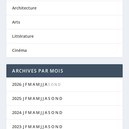
Architecture
Arts
SENTIER DE MAI – LE PETIT PARA
Littérature
Cinéma
ARCHIVES PAR MOIS
2026
J
F
M
A
M
J
J
A
:
S
O
N
D
2025
J
F
M
A
M
J
J
A
S
O
N
D
:
2024
J
F
M
A
M
J
J
A
S
O
N
D
:
2023
J
F
M
A
M
J
J
A
S
O
N
D
: