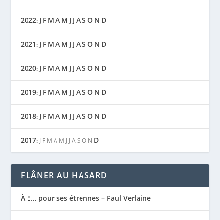
2022
J
F
M
A
M
J
J
A
S
O
N
D
:
2021
J
F
M
A
M
J
J
A
S
O
N
D
:
2020
J
F
M
A
M
J
J
A
S
O
N
D
:
2019
J
F
M
A
M
J
J
A
S
O
N
D
:
2018
J
F
M
A
M
J
J
A
S
O
N
D
:
2017
D
:
J
F
M
A
M
J
J
A
S
O
N
FLÂNER AU HASARD
À E… pour ses étrennes – Paul Verlaine