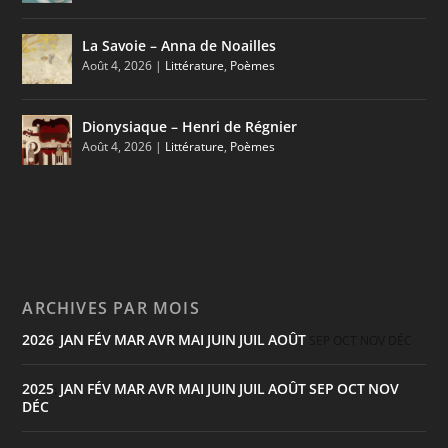
La Savoie – Anna de Noailles
Août 4, 2026
|
Littérature
,
Poèmes
Dionysiaque – Henri de Régnier
Août 4, 2026
|
Littérature
,
Poèmes
ARCHIVES PAR MOIS
2026
JAN
FÉV
MAR
AVR
MAI
JUIN
JUIL
AOÛT
:
SEP
OCT
NOV
DÉC
2025
JAN
FÉV
MAR
AVR
MAI
JUIN
JUIL
AOÛT
SEP
OCT
NOV
:
DÉC