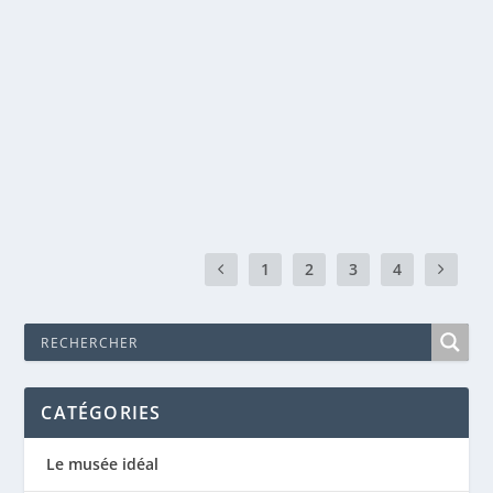
« POURQUOI TRISTE, Ô MON ÂME » – PAUL
VERLAINE
Jan 25, 2021
|
Littérature
,
Poèmes
Pourquoi triste, ô mon âme, Triste jusqu’à la mort,
Quand l’effort te réclame, Quand le suprême...
EN SAVOIR PLUS
1
2
3
4
CATÉGORIES
Le musée idéal