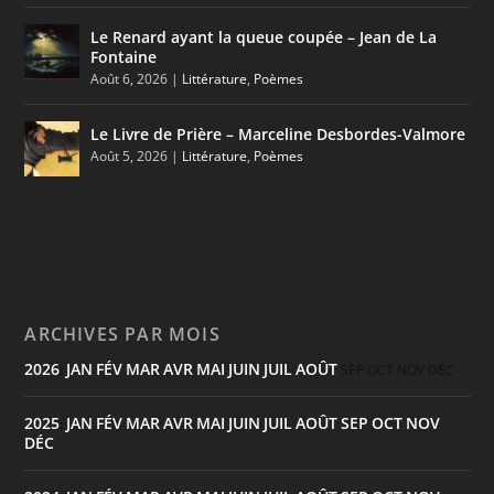
Le Renard ayant la queue coupée – Jean de La
Fontaine
Août 6, 2026
|
Littérature
,
Poèmes
Le Livre de Prière – Marceline Desbordes-Valmore
Août 5, 2026
|
Littérature
,
Poèmes
ARCHIVES PAR MOIS
2026
JAN
FÉV
MAR
AVR
MAI
JUIN
JUIL
AOÛT
:
SEP
OCT
NOV
DÉC
2025
JAN
FÉV
MAR
AVR
MAI
JUIN
JUIL
AOÛT
SEP
OCT
NOV
:
DÉC