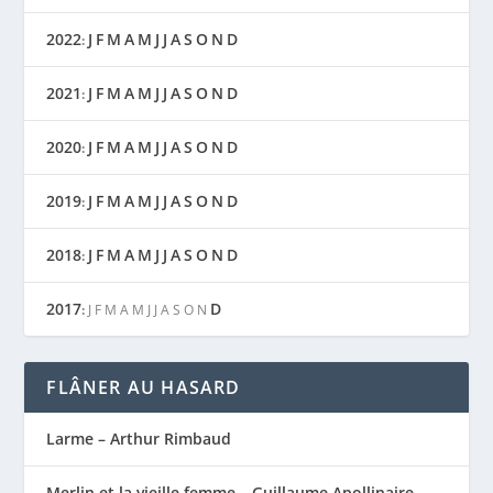
2022
J
F
M
A
M
J
J
A
S
O
N
D
:
2021
J
F
M
A
M
J
J
A
S
O
N
D
:
2020
J
F
M
A
M
J
J
A
S
O
N
D
:
2019
J
F
M
A
M
J
J
A
S
O
N
D
:
2018
J
F
M
A
M
J
J
A
S
O
N
D
:
2017
D
:
J
F
M
A
M
J
J
A
S
O
N
FLÂNER AU HASARD
Larme – Arthur Rimbaud
Merlin et la vieille femme – Guillaume Apollinaire