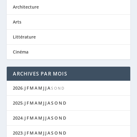
Architecture
Arts
Littérature
Cinéma
ARCHIVES PAR MOIS
2026
J
F
M
A
M
J
J
A
:
S
O
N
D
2025
J
F
M
A
M
J
J
A
S
O
N
D
:
2024
J
F
M
A
M
J
J
A
S
O
N
D
:
2023
J
F
M
A
M
J
J
A
S
O
N
D
: