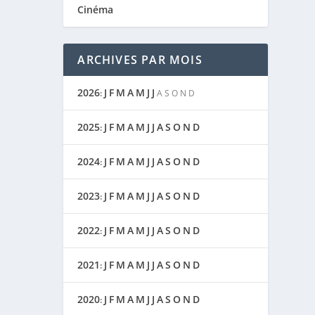
Cinéma
ARCHIVES PAR MOIS
2026
J
F
M
A
M
J
J
:
A
S
O
N
D
2025
J
F
M
A
M
J
J
A
S
O
N
D
:
2024
J
F
M
A
M
J
J
A
S
O
N
D
:
2023
J
F
M
A
M
J
J
A
S
O
N
D
:
2022
J
F
M
A
M
J
J
A
S
O
N
D
:
2021
J
F
M
A
M
J
J
A
S
O
N
D
:
2020
J
F
M
A
M
J
J
A
S
O
N
D
: