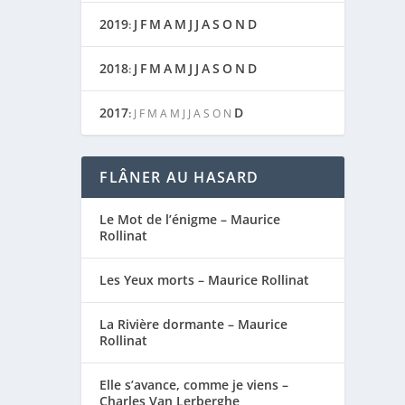
2019
J
F
M
A
M
J
J
A
S
O
N
D
:
2018
J
F
M
A
M
J
J
A
S
O
N
D
:
2017
D
:
J
F
M
A
M
J
J
A
S
O
N
FLÂNER AU HASARD
Le Mot de l’énigme – Maurice
Rollinat
Les Yeux morts – Maurice Rollinat
La Rivière dormante – Maurice
Rollinat
Elle s’avance, comme je viens –
Charles Van Lerberghe