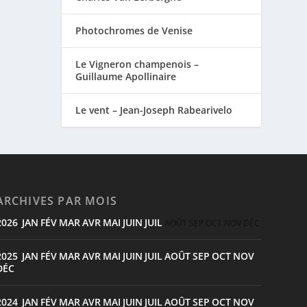
Photochromes de Venise
Le Vigneron champenois –
Guillaume Apollinaire
Le vent – Jean-Joseph Rabearivelo
ARCHIVES PAR MOIS
2026
JAN
FÉV
MAR
AVR
MAI
JUIN
JUIL
:
AOÛT
SEP
OCT
NOV
DÉC
2025
JAN
FÉV
MAR
AVR
MAI
JUIN
JUIL
AOÛT
SEP
OCT
NOV
:
DÉC
2024
JAN
FÉV
MAR
AVR
MAI
JUIN
JUIL
AOÛT
SEP
OCT
NOV
: