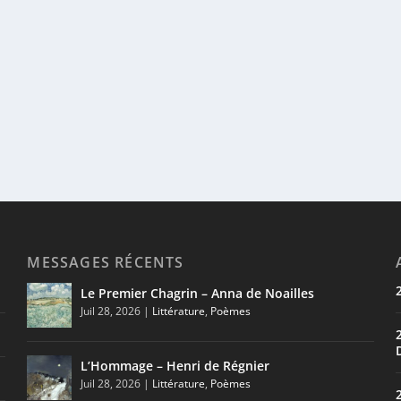
MESSAGES RÉCENTS
Le Premier Chagrin – Anna de Noailles
Juil 28, 2026
|
Littérature
,
Poèmes
L’Hommage – Henri de Régnier
Juil 28, 2026
|
Littérature
,
Poèmes