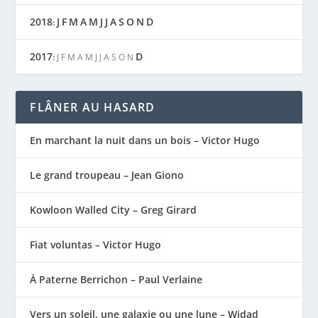
2018
J
F
M
A
M
J
J
A
S
O
N
D
:
2017
D
:
J
F
M
A
M
J
J
A
S
O
N
FLÂNER AU HASARD
En marchant la nuit dans un bois – Victor Hugo
Le grand troupeau – Jean Giono
Kowloon Walled City – Greg Girard
Fiat voluntas – Victor Hugo
À Paterne Berrichon – Paul Verlaine
Vers un soleil, une galaxie ou une lune – Widad