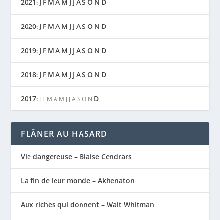
2021
J
F
M
A
M
J
J
A
S
O
N
D
:
2020
J
F
M
A
M
J
J
A
S
O
N
D
:
2019
J
F
M
A
M
J
J
A
S
O
N
D
:
2018
J
F
M
A
M
J
J
A
S
O
N
D
:
2017
D
:
J
F
M
A
M
J
J
A
S
O
N
FLÂNER AU HASARD
Vie dangereuse – Blaise Cendrars
La fin de leur monde – Akhenaton
Aux riches qui donnent – Walt Whitman