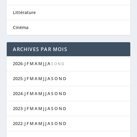
Littérature
Cinéma
ARCHIVES PAR MOIS
2026
J
F
M
A
M
J
J
A
:
S
O
N
D
2025
J
F
M
A
M
J
J
A
S
O
N
D
:
2024
J
F
M
A
M
J
J
A
S
O
N
D
:
2023
J
F
M
A
M
J
J
A
S
O
N
D
:
2022
J
F
M
A
M
J
J
A
S
O
N
D
: