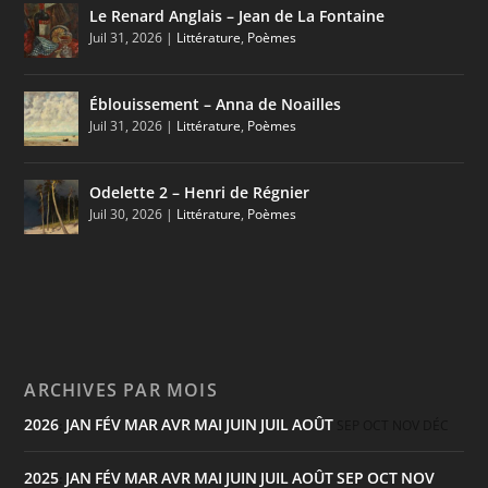
Le Renard Anglais – Jean de La Fontaine
Juil 31, 2026
|
Littérature
,
Poèmes
Éblouissement – Anna de Noailles
Juil 31, 2026
|
Littérature
,
Poèmes
Odelette 2 – Henri de Régnier
Juil 30, 2026
|
Littérature
,
Poèmes
ARCHIVES PAR MOIS
2026
JAN
FÉV
MAR
AVR
MAI
JUIN
JUIL
AOÛT
:
SEP
OCT
NOV
DÉC
2025
JAN
FÉV
MAR
AVR
MAI
JUIN
JUIL
AOÛT
SEP
OCT
NOV
: