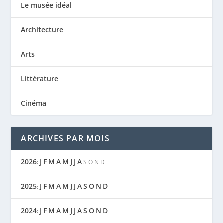
Le musée idéal
Architecture
Arts
Littérature
Cinéma
ARCHIVES PAR MOIS
2026
J
F
M
A
M
J
J
A
:
S
O
N
D
2025
J
F
M
A
M
J
J
A
S
O
N
D
:
2024
J
F
M
A
M
J
J
A
S
O
N
D
: