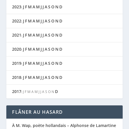
2023
J
F
M
A
M
J
J
A
S
O
N
D
:
2022
J
F
M
A
M
J
J
A
S
O
N
D
:
2021
J
F
M
A
M
J
J
A
S
O
N
D
:
2020
J
F
M
A
M
J
J
A
S
O
N
D
:
2019
J
F
M
A
M
J
J
A
S
O
N
D
:
2018
J
F
M
A
M
J
J
A
S
O
N
D
:
2017
D
:
J
F
M
A
M
J
J
A
S
O
N
FLÂNER AU HASARD
À M. Wap, poète hollandais – Alphonse de Lamartine