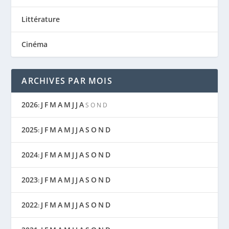
Littérature
Cinéma
ARCHIVES PAR MOIS
2026
J
F
M
A
M
J
J
A
:
S
O
N
D
2025
J
F
M
A
M
J
J
A
S
O
N
D
:
2024
J
F
M
A
M
J
J
A
S
O
N
D
:
2023
J
F
M
A
M
J
J
A
S
O
N
D
:
2022
J
F
M
A
M
J
J
A
S
O
N
D
: