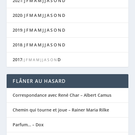
2021
J
F
M
A
M
J
J
A
S
O
N
D
:
2020
J
F
M
A
M
J
J
A
S
O
N
D
:
2019
J
F
M
A
M
J
J
A
S
O
N
D
:
2018
J
F
M
A
M
J
J
A
S
O
N
D
:
2017
D
:
J
F
M
A
M
J
J
A
S
O
N
FLÂNER AU HASARD
Correspondance avec René Char – Albert Camus
Chemin qui tourne et joue – Rainer Maria Rilke
Parfum… – Dox