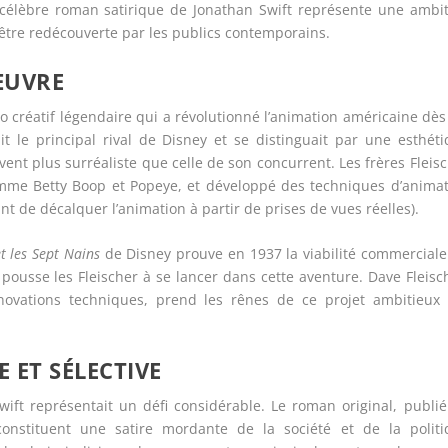
célèbre roman satirique de Jonathan Swift représente une ambit
’être redécouverte par les publics contemporains.
ŒUVRE
o créatif légendaire qui a révolutionné l’animation américaine dès
it le principal rival de Disney et se distinguait par une esthét
ent plus surréaliste que celle de son concurrent. Les frères Fleis
mme Betty Boop et Popeye, et développé des techniques d’animat
 de décalquer l’animation à partir de prises de vues réelles).
t les Sept Nains
de Disney prouve en 1937 la viabilité commercial
pousse les Fleischer à se lancer dans cette aventure. Dave Fleisc
novations techniques, prend les rênes de ce projet ambitieux 
 ET SÉLECTIVE
wift représentait un défi considérable. Le roman original, publi
onstituent une satire mordante de la société et de la politi