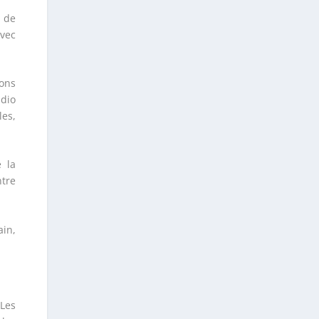
e de
avec
ions
udio
les,
e la
ntre
in,
.
Les