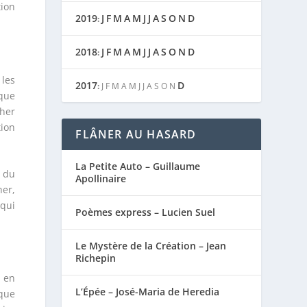
ion
2019
J
F
M
A
M
J
J
A
S
O
N
D
:
2018
J
F
M
A
M
J
J
A
S
O
N
D
:
 les
2017
D
:
J
F
M
A
M
J
J
A
S
O
N
ique
cher
ion
FLÂNER AU HASARD
La Petite Auto – Guillaume
e du
Apollinaire
her,
qui
Poèmes express – Lucien Suel
Le Mystère de la Création – Jean
Richepin
é en
L’Épée – José-Maria de Heredia
que