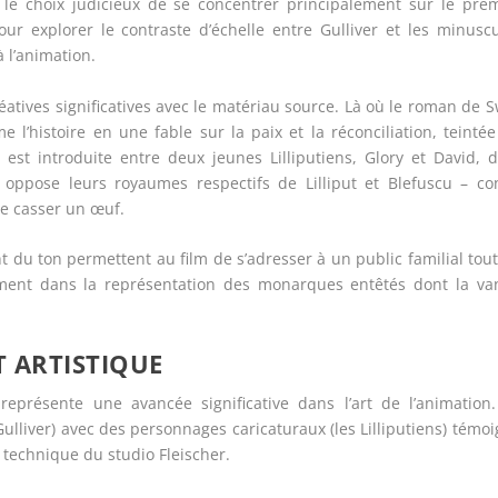
nt le choix judicieux de se concentrer principalement sur le pre
pour explorer le contraste d’échelle entre Gulliver et les minusc
à l’animation.
atives significatives avec le matériau source. Là où le roman de S
e l’histoire en une fable sur la paix et la réconciliation, teinté
st introduite entre deux jeunes Lilliputiens, Glory et David, 
ppose leurs royaumes respectifs de Lilliput et Blefuscu – conf
de casser un œuf.
t du ton permettent au film de s’adresser à un public familial tou
mment dans la représentation des monarques entêtés dont la van
 ARTISTIQUE
représente une avancée significative dans l’art de l’animation.
ulliver) avec des personnages caricaturaux (les Lilliputiens) témo
e technique du studio Fleischer.