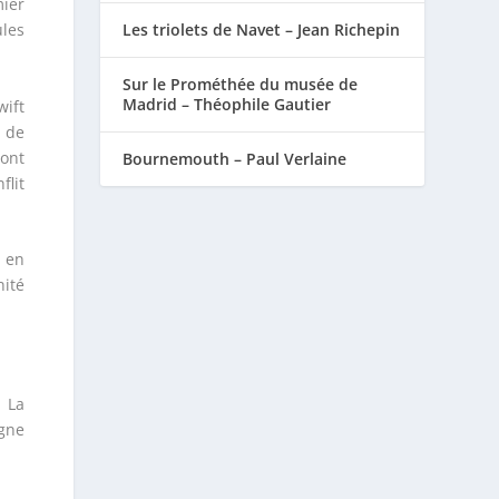
mier
Les triolets de Navet – Jean Richepin
ules
Sur le Prométhée du musée de
Madrid – Théophile Gautier
wift
e de
dont
Bournemouth – Paul Verlaine
lit
t en
ité
 La
igne