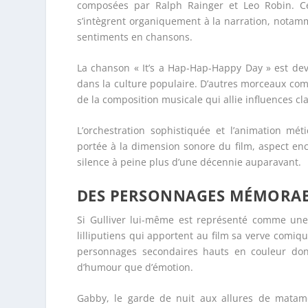
composées par Ralph Rainger et Leo Robin. 
s’intègrent organiquement à la narration, notam
sentiments en chansons.
La chanson « It’s a Hap-Hap-Happy Day » est dev
dans la culture populaire. D’autres morceaux comm
de la composition musicale qui allie influences cl
L’orchestration sophistiquée et l’animation mé
portée à la dimension sonore du film, aspect e
silence à peine plus d’une décennie auparavant.
DES PERSONNAGES MÉMORA
Si Gulliver lui-même est représenté comme une 
lilliputiens qui apportent au film sa verve comiqu
personnages secondaires hauts en couleur don
d’humour que d’émotion.
Gabby, le garde de nuit aux allures de matamo