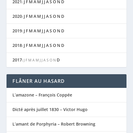
2021
J
F
M
A
M
J
J
A
S
O
N
D
:
2020
J
F
M
A
M
J
J
A
S
O
N
D
:
2019
J
F
M
A
M
J
J
A
S
O
N
D
:
2018
J
F
M
A
M
J
J
A
S
O
N
D
:
2017
D
:
J
F
M
A
M
J
J
A
S
O
N
FLÂNER AU HASARD
L’amazone – François Coppée
Dicté après juillet 1830 – Victor Hugo
L’amant de Porphyria – Robert Browning