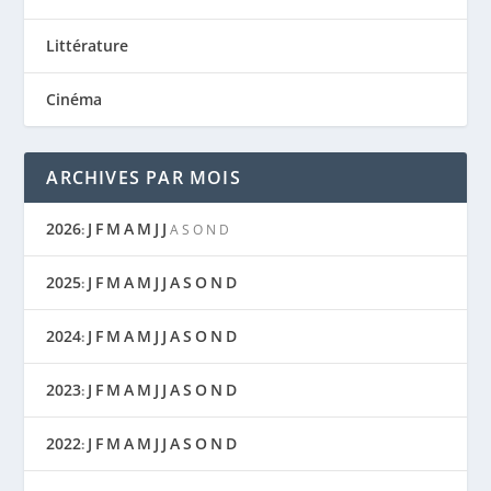
Littérature
Cinéma
ARCHIVES PAR MOIS
2026
J
F
M
A
M
J
J
:
A
S
O
N
D
2025
J
F
M
A
M
J
J
A
S
O
N
D
:
2024
J
F
M
A
M
J
J
A
S
O
N
D
:
2023
J
F
M
A
M
J
J
A
S
O
N
D
:
2022
J
F
M
A
M
J
J
A
S
O
N
D
: