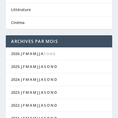
Littérature
Cinéma
ARCHIVES PAR MOIS
2026
J
F
M
A
M
J
J
A
:
S
O
N
D
2025
J
F
M
A
M
J
J
A
S
O
N
D
:
2024
J
F
M
A
M
J
J
A
S
O
N
D
:
2023
J
F
M
A
M
J
J
A
S
O
N
D
:
2022
J
F
M
A
M
J
J
A
S
O
N
D
: