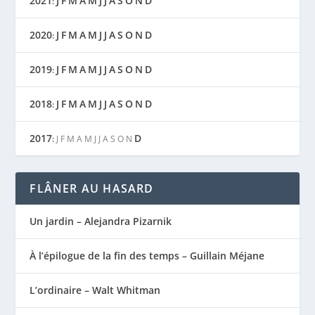
2021
J
F
M
A
M
J
J
A
S
O
N
D
:
2020
J
F
M
A
M
J
J
A
S
O
N
D
:
2019
J
F
M
A
M
J
J
A
S
O
N
D
:
2018
J
F
M
A
M
J
J
A
S
O
N
D
:
2017
D
:
J
F
M
A
M
J
J
A
S
O
N
FLÂNER AU HASARD
Un jardin – Alejandra Pizarnik
À l’épilogue de la fin des temps – Guillain Méjane
L’ordinaire – Walt Whitman