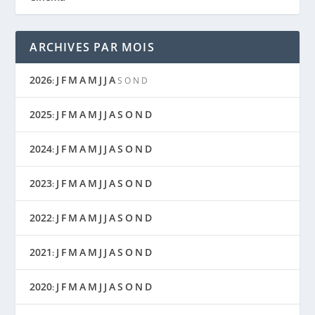
ARCHIVES PAR MOIS
2026
J
F
M
A
M
J
J
A
:
S
O
N
D
2025
J
F
M
A
M
J
J
A
S
O
N
D
:
2024
J
F
M
A
M
J
J
A
S
O
N
D
:
2023
J
F
M
A
M
J
J
A
S
O
N
D
:
2022
J
F
M
A
M
J
J
A
S
O
N
D
:
2021
J
F
M
A
M
J
J
A
S
O
N
D
:
2020
J
F
M
A
M
J
J
A
S
O
N
D
: