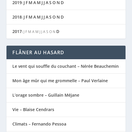
2019
J
F
M
A
M
J
J
A
S
O
N
D
:
2018
J
F
M
A
M
J
J
A
S
O
N
D
:
2017
D
:
J
F
M
A
M
J
J
A
S
O
N
FLÂNER AU HASARD
Le vent qui souffle du couchant – Nérée Beauchemin
Mon âge mûr qui me grommelle – Paul Verlaine
L’orage sombre – Guillain Méjane
Vie – Blaise Cendrars
Climats – Fernando Pessoa