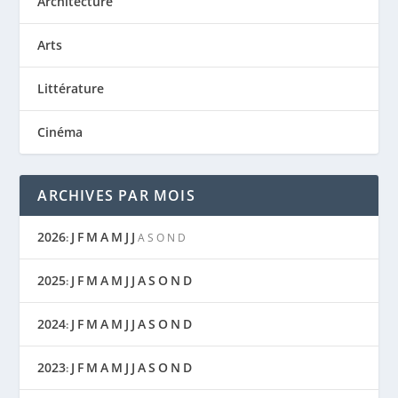
Architecture
Arts
Littérature
Cinéma
ARCHIVES PAR MOIS
2026
J
F
M
A
M
J
J
:
A
S
O
N
D
2025
J
F
M
A
M
J
J
A
S
O
N
D
:
2024
J
F
M
A
M
J
J
A
S
O
N
D
:
2023
J
F
M
A
M
J
J
A
S
O
N
D
: