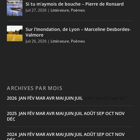
Si tu m’aymois de bouche – Pierre de Ronsard
Juil 27, 2026
|
Littérature
,
Poèmes
Sur l’Inondation, de Lyon – Marceline Desbordes-
Valmore
Juil 26, 2026
|
Littérature
,
Poèmes
ARCHIVES PAR MOIS
2026
JAN
FÉV
MAR
AVR
MAI
JUIN
JUIL
:
AOÛT
SEP
OCT
NOV
DÉC
2025
JAN
FÉV
MAR
AVR
MAI
JUIN
JUIL
AOÛT
SEP
OCT
NOV
:
DÉC
2024
JAN
FÉV
MAR
AVR
MAI
JUIN
JUIL
AOÛT
SEP
OCT
NOV
:
DÉC