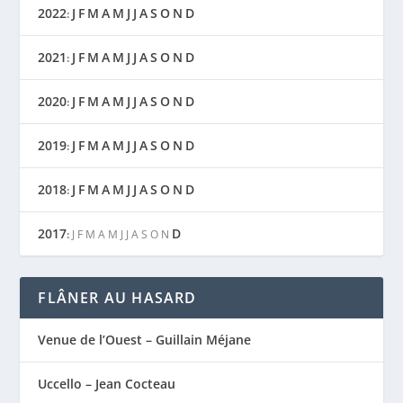
2022
J
F
M
A
M
J
J
A
S
O
N
D
:
2021
J
F
M
A
M
J
J
A
S
O
N
D
:
2020
J
F
M
A
M
J
J
A
S
O
N
D
:
2019
J
F
M
A
M
J
J
A
S
O
N
D
:
2018
J
F
M
A
M
J
J
A
S
O
N
D
:
2017
D
:
J
F
M
A
M
J
J
A
S
O
N
FLÂNER AU HASARD
Venue de l’Ouest – Guillain Méjane
Uccello – Jean Cocteau