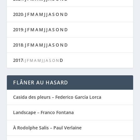
2020
J
F
M
A
M
J
J
A
S
O
N
D
:
2019
J
F
M
A
M
J
J
A
S
O
N
D
:
2018
J
F
M
A
M
J
J
A
S
O
N
D
:
2017
D
:
J
F
M
A
M
J
J
A
S
O
N
FLÂNER AU HASARD
Casida des pleurs – Federico García Lorca
Landscape – Franco Fontana
À Rodolphe Salis – Paul Verlaine