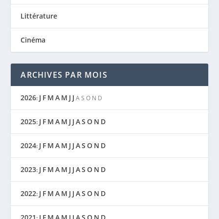
Littérature
Cinéma
ARCHIVES PAR MOIS
2026
J
F
M
A
M
J
J
:
A
S
O
N
D
2025
J
F
M
A
M
J
J
A
S
O
N
D
:
2024
J
F
M
A
M
J
J
A
S
O
N
D
:
2023
J
F
M
A
M
J
J
A
S
O
N
D
:
2022
J
F
M
A
M
J
J
A
S
O
N
D
:
2021
J
F
M
A
M
J
J
A
S
O
N
D
: