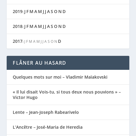
2019
J
F
M
A
M
J
J
A
S
O
N
D
:
2018
J
F
M
A
M
J
J
A
S
O
N
D
:
2017
D
:
J
F
M
A
M
J
J
A
S
O
N
FLÂNER AU HASARD
Quelques mots sur moi – Vladimir Maïakovski
« Il lui disait Vois-tu, si tous deux nous pouvions » –
Victor Hugo
Lente – Jean-Joseph Rabearivelo
L’Ancêtre – José-Maria de Heredia