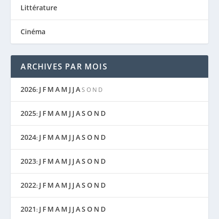
Littérature
Cinéma
ARCHIVES PAR MOIS
2026
J
F
M
A
M
J
J
A
:
S
O
N
D
2025
J
F
M
A
M
J
J
A
S
O
N
D
:
2024
J
F
M
A
M
J
J
A
S
O
N
D
:
2023
J
F
M
A
M
J
J
A
S
O
N
D
:
2022
J
F
M
A
M
J
J
A
S
O
N
D
:
2021
J
F
M
A
M
J
J
A
S
O
N
D
: