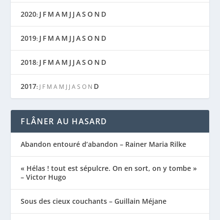
2020
J
F
M
A
M
J
J
A
S
O
N
D
:
2019
J
F
M
A
M
J
J
A
S
O
N
D
:
2018
J
F
M
A
M
J
J
A
S
O
N
D
:
2017
D
:
J
F
M
A
M
J
J
A
S
O
N
FLÂNER AU HASARD
Abandon entouré d’abandon – Rainer Maria Rilke
« Hélas ! tout est sépulcre. On en sort, on y tombe »
– Victor Hugo
Sous des cieux couchants – Guillain Méjane