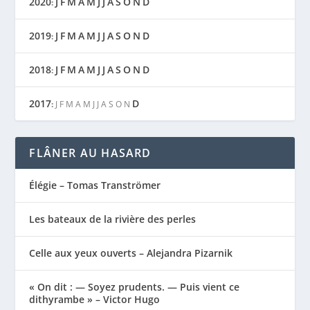
2020
J
F
M
A
M
J
J
A
S
O
N
D
:
2019
J
F
M
A
M
J
J
A
S
O
N
D
:
2018
J
F
M
A
M
J
J
A
S
O
N
D
:
2017
D
:
J
F
M
A
M
J
J
A
S
O
N
FLÂNER AU HASARD
Élégie – Tomas Tranströmer
Les bateaux de la rivière des perles
Celle aux yeux ouverts – Alejandra Pizarnik
« On dit : — Soyez prudents. — Puis vient ce
dithyrambe » – Victor Hugo