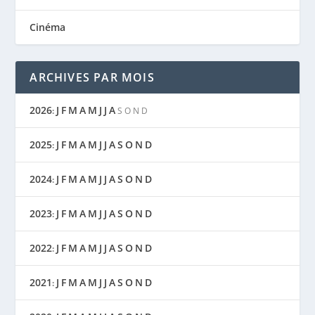
Cinéma
ARCHIVES PAR MOIS
2026
J
F
M
A
M
J
J
A
:
S
O
N
D
2025
J
F
M
A
M
J
J
A
S
O
N
D
:
2024
J
F
M
A
M
J
J
A
S
O
N
D
:
2023
J
F
M
A
M
J
J
A
S
O
N
D
:
2022
J
F
M
A
M
J
J
A
S
O
N
D
:
2021
J
F
M
A
M
J
J
A
S
O
N
D
: