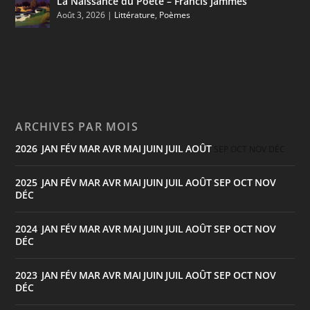
La Naissance du Poète – Francis Jammes
Août 3, 2026
|
Littérature
,
Poèmes
ARCHIVES PAR MOIS
2026
JAN
FÉV
MAR
AVR
MAI
JUIN
JUIL
AOÛT
:
SEP
OCT
NOV
DÉC
2025
JAN
FÉV
MAR
AVR
MAI
JUIN
JUIL
AOÛT
SEP
OCT
NOV
:
DÉC
2024
JAN
FÉV
MAR
AVR
MAI
JUIN
JUIL
AOÛT
SEP
OCT
NOV
:
DÉC
2023
JAN
FÉV
MAR
AVR
MAI
JUIN
JUIL
AOÛT
SEP
OCT
NOV
:
DÉC