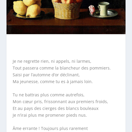
Je ne regrette rien, ni appels, ni larmes,
Tout passera comme la blancheur des pommiers.
Saisi par l’automne d’or déclinant,
Ma jeunesse, comme tu es à jamais loin.
Tu ne battras plus comme autrefois,
Mon cœur pris, frissonnant aux premiers froids,
Et au pays des cierges des blancs bouleaux
Je n’irai plus me promener pieds nus.
Âme errante ! Toujours plus rarement