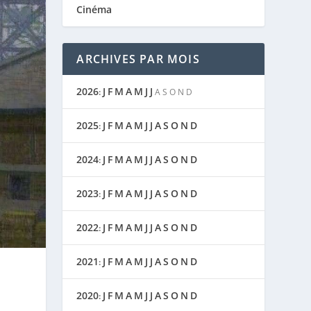
Cinéma
ARCHIVES PAR MOIS
2026
J
F
M
A
M
J
J
:
A
S
O
N
D
2025
J
F
M
A
M
J
J
A
S
O
N
D
:
2024
J
F
M
A
M
J
J
A
S
O
N
D
:
2023
J
F
M
A
M
J
J
A
S
O
N
D
:
2022
J
F
M
A
M
J
J
A
S
O
N
D
:
2021
J
F
M
A
M
J
J
A
S
O
N
D
:
2020
J
F
M
A
M
J
J
A
S
O
N
D
: