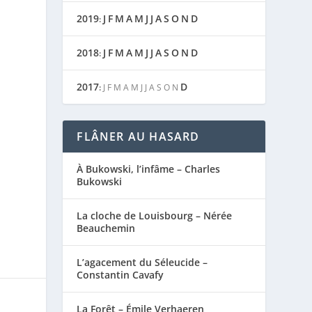
2019
J
F
M
A
M
J
J
A
S
O
N
D
:
2018
J
F
M
A
M
J
J
A
S
O
N
D
:
2017
D
:
J
F
M
A
M
J
J
A
S
O
N
FLÂNER AU HASARD
À Bukowski, l’infâme – Charles
Bukowski
La cloche de Louisbourg – Nérée
Beauchemin
L’agacement du Séleucide –
Constantin Cavafy
La Forêt – Émile Verhaeren