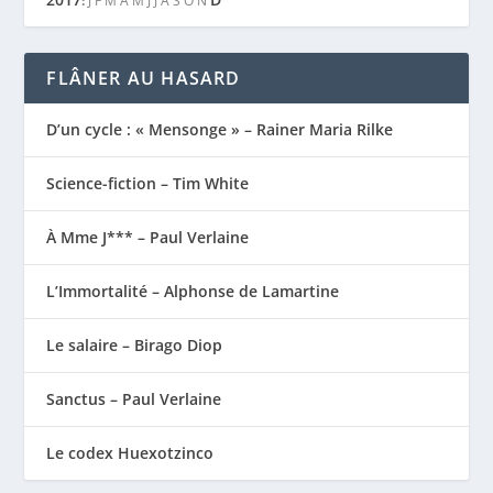
:
J
F
M
A
M
J
J
A
S
O
N
FLÂNER AU HASARD
D’un cycle : « Mensonge » – Rainer Maria Rilke
Science-fiction – Tim White
À Mme J*** – Paul Verlaine
L’Immortalité – Alphonse de Lamartine
Le salaire – Birago Diop
Sanctus – Paul Verlaine
Le codex Huexotzinco