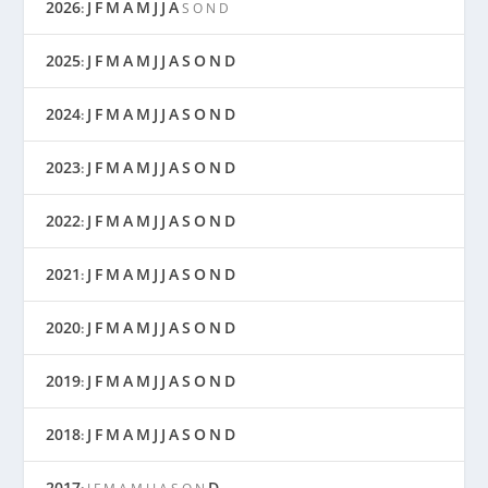
2026
J
F
M
A
M
J
J
A
:
S
O
N
D
2025
J
F
M
A
M
J
J
A
S
O
N
D
:
2024
J
F
M
A
M
J
J
A
S
O
N
D
:
2023
J
F
M
A
M
J
J
A
S
O
N
D
:
2022
J
F
M
A
M
J
J
A
S
O
N
D
:
2021
J
F
M
A
M
J
J
A
S
O
N
D
:
2020
J
F
M
A
M
J
J
A
S
O
N
D
:
2019
J
F
M
A
M
J
J
A
S
O
N
D
:
2018
J
F
M
A
M
J
J
A
S
O
N
D
:
2017
D