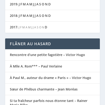
2019
J
F
M
A
M
J
J
A
S
O
N
D
:
2018
J
F
M
A
M
J
J
A
S
O
N
D
:
2017
D
:
J
F
M
A
M
J
J
A
S
O
N
FLÂNER AU HASARD
Rencontre d’une petite fagotière – Victor Hugo
À Mlle A. Rom*** – Paul Verlaine
À Paul M., auteur du drame « Paris » – Victor Hugo
Sœur de Phébus charmante – Jean Moréas
Si ta fraîcheur parfois nous étonne tant – Rainer
Maria Rilke