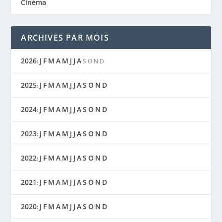
Cinéma
ARCHIVES PAR MOIS
2026
J
F
M
A
M
J
J
A
:
S
O
N
D
2025
J
F
M
A
M
J
J
A
S
O
N
D
:
2024
J
F
M
A
M
J
J
A
S
O
N
D
:
2023
J
F
M
A
M
J
J
A
S
O
N
D
:
2022
J
F
M
A
M
J
J
A
S
O
N
D
:
2021
J
F
M
A
M
J
J
A
S
O
N
D
:
2020
J
F
M
A
M
J
J
A
S
O
N
D
: